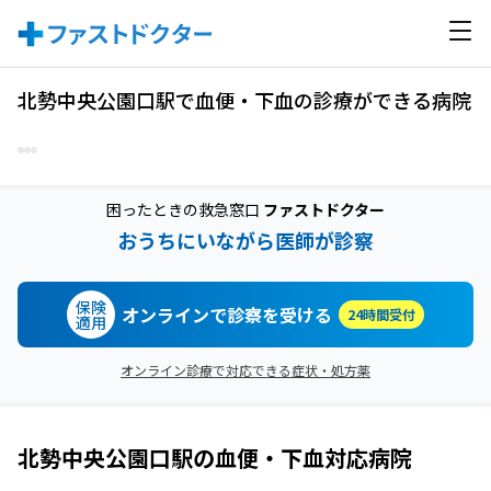
北勢中央公園口駅で血便・下血の診療ができる病院
困ったときの救急窓口
ファストドクター
おうちにいながら医師が診察
保険
オンラインで診察を受ける
24時間受付
適用
オンライン診療で対応できる症状・処方薬
北勢中央公園口駅
の
血便・下血
対応病院