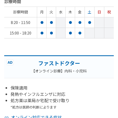
診療時間
診察時間
月
火
水
木
金
土
日
祝
8:20 - 11:50
●
●
●
●
●
15:00 - 18:20
●
●
●
●
ファストドクター
AD
【オンライン診療】内科・小児科
保険適用
発熱やインフルエンザに対応
処方薬は薬局か宅配で受け取り
*処方は医師の判断によります
オンライン対応できる症状