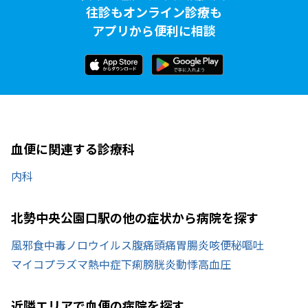
往診もオンライン診療も
アプリから便利に相談
血便に関連する診療科
内科
北勢中央公園口駅の他の症状から病院を探す
風邪
食中毒
ノロウイルス
腹痛
頭痛
胃腸炎
咳
便秘
嘔吐
マイコプラズマ
熱中症
下痢
膀胱炎
動悸
高血圧
近隣エリアで血便の病院を探す