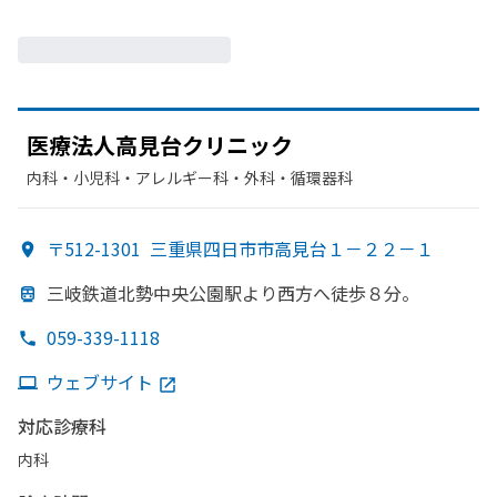
医療法人高見台クリニック
内科・​小児科・​アレルギー科・​外科・​循環器科
〒512-1301
三重県四日市市高見台１－２２－１
三岐鉄道北勢中央公園駅より
西方
へ
徒歩８分。
059-339-1118
ウェブサイト
対応診療科
内科