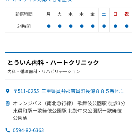
診察時間
月
火
水
木
金
土
日
祝
24時間
●
●
●
●
●
●
●
●
とう
いん内科・ハートクリニック
内科・​循環器科・​リハビリテーション
〒511-0255
三重県員弁郡東員町長深８８５番地１
オレンジバス
（南北急行線）
歌舞伎
公園駅 徒歩3分
東員町駅ー歌舞伎
公園駅 北勢中央公園駅ー歌舞伎
公園駅
0594-82-6363