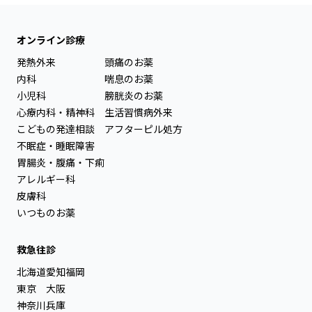
オンライン診療
発熱外来
頭痛のお薬
内科
喘息のお薬
小児科
膀胱炎のお薬
心療内科・精神科
生活習慣病外来
こどもの発達相談
アフターピル処方
不眠症・睡眠障害
胃腸炎・腹痛・下痢
アレルギー科
皮膚科
いつものお薬
救急往診
北海道
愛知
福岡
東京
大阪
神奈川
兵庫