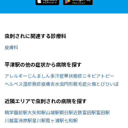
虫刺されに関連する診療科
皮膚科
平津駅の他の症状から病院を探す
アレルギー
じんましん
多汗症
帯状疱疹
ニキビ
アトピー
ヘルペス
湿疹
発疹
皮膚炎
水虫
円形脱毛症
火傷
とびひ
いぼ
近隣エリアで虫刺されの病院を探す
暁学園前駅
大矢知駅
山城駅
朝日駅
近鉄富田駅
富田駅
川越富洲原駅
星川駅
霞ヶ浦駅
七和駅