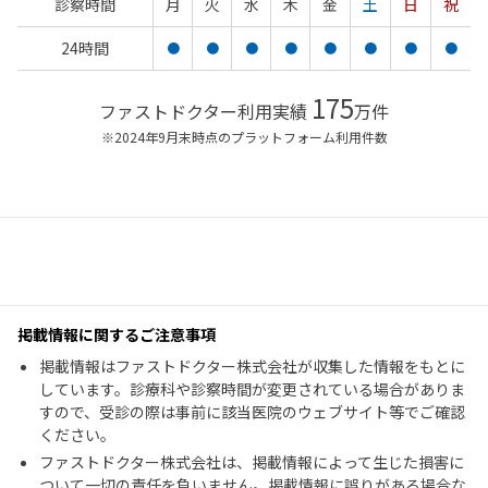
診察時間
月
火
水
木
金
土
日
祝
24時間
●
●
●
●
●
●
●
●
175
ファストドクター利用実績
万件
※2024年9月末時点のプラットフォーム利用件数
掲載情報に関するご注意事項
掲載情報はファストドクター株式会社が収集した情報をもとに
しています。診療科や診察時間が変更されている場合がありま
すので、受診の際は事前に該当医院のウェブサイト等でご確認
ください。
ファストドクター株式会社は、掲載情報によって生じた損害に
ついて一切の責任を負いません。掲載情報に誤りがある場合な