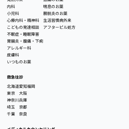
内科
喘息のお薬
小児科
膀胱炎のお薬
心療内科・精神科
生活習慣病外来
こどもの発達相談
アフターピル処方
不眠症・睡眠障害
胃腸炎・腹痛・下痢
アレルギー科
皮膚科
いつものお薬
救急往診
北海道
愛知
福岡
東京
大阪
神奈川
兵庫
埼玉
京都
千葉
奈良
メディカルカウンセリング