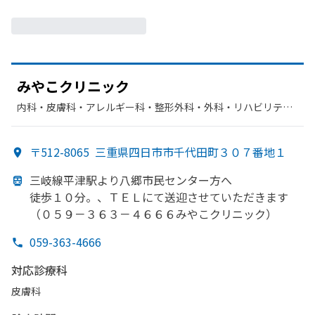
みや
こクリニック
内科・​皮膚科・​アレルギー科・​整形外科・​外科・​リハビリテー
ション・​胃腸科
〒512-8065
三重県四日市市千代田町３０７番地１
三岐線平津駅より
八郷市民センター方
へ
徒歩１０分。、
ＴＥＬにて
送迎させていただきます
（０５９－３６３－４６６６みや
こクリニック）
059-363-4666
対応診療科
皮膚科