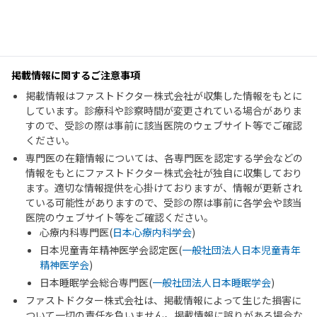
掲載情報に関するご注意事項
掲載情報はファストドクター株式会社が収集した情報をもとに
しています。診療科や診察時間が変更されている場合がありま
すので、受診の際は事前に該当医院のウェブサイト等でご確認
ください。
専門医の在籍情報については、各専門医を認定する学会などの
情報をもとにファストドクター株式会社が独自に収集しており
ます。適切な情報提供を心掛けておりますが、情報が更新され
ている可能性がありますので、受診の際は事前に各学会や該当
医院のウェブサイト等をご確認ください。
心療内科専門医(
日本心療内科学会
)
日本児童青年精神医学会認定医(
一般社団法人日本児童青年
精神医学会
)
日本睡眠学会総合専門医(
一般社団法人日本睡眠学会
)
ファストドクター株式会社は、掲載情報によって生じた損害に
ついて一切の責任を負いません。掲載情報に誤りがある場合な