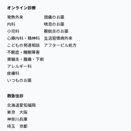
オンライン診療
発熱外来
頭痛のお薬
内科
喘息のお薬
小児科
膀胱炎のお薬
心療内科・精神科
生活習慣病外来
こどもの発達相談
アフターピル処方
不眠症・睡眠障害
胃腸炎・腹痛・下痢
アレルギー科
皮膚科
いつものお薬
救急往診
北海道
愛知
福岡
東京
大阪
神奈川
兵庫
埼玉
京都