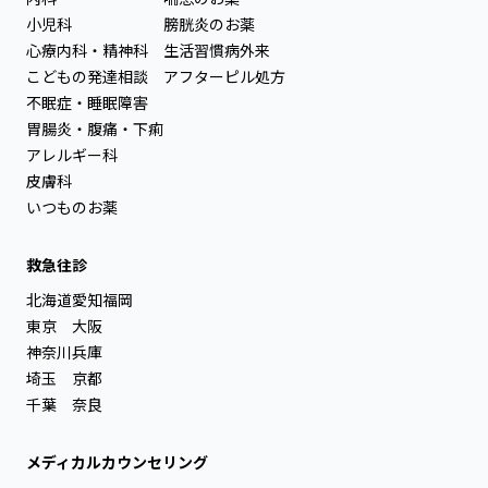
小児科
膀胱炎のお薬
心療内科・精神科
生活習慣病外来
こどもの発達相談
アフターピル処方
不眠症・睡眠障害
胃腸炎・腹痛・下痢
アレルギー科
皮膚科
いつものお薬
救急往診
北海道
愛知
福岡
東京
大阪
神奈川
兵庫
埼玉
京都
千葉
奈良
メディカルカウンセリング