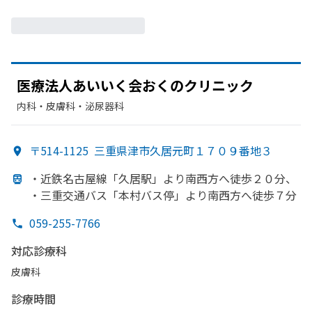
医療法人
あ
いいく
会おくの
クリニック
内科・​皮膚科・​泌尿器科
〒514-1125
三重県津市久居元町１７０９番地３
・近鉄名古屋線
「久居駅」より
南西方
へ
徒歩２０分、
・三重交通バス「本村バス停」より
南西方
へ
徒歩７分
059-255-7766
対応診療科
皮膚科
診療時間