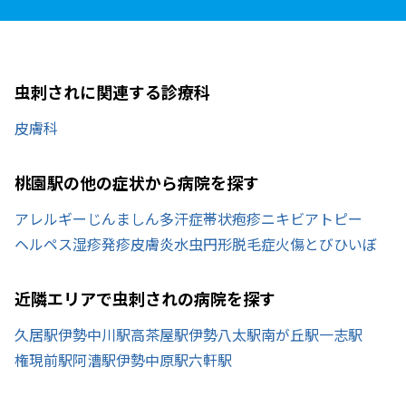
虫刺されに関連する診療科
皮膚科
桃園駅の他の症状から病院を探す
アレルギー
じんましん
多汗症
帯状疱疹
ニキビ
アトピー
ヘルペス
湿疹
発疹
皮膚炎
水虫
円形脱毛症
火傷
とびひ
いぼ
近隣エリアで虫刺されの病院を探す
久居駅
伊勢中川駅
高茶屋駅
伊勢八太駅
南が丘駅
一志駅
権現前駅
阿漕駅
伊勢中原駅
六軒駅