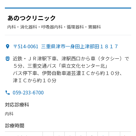
あの
つクリニック
内科・​消化器科・​呼吸器内科・​循環器科・​胃腸科
〒514-0061
三重県津市一身田上津部田１８１７
近鉄・ＪＲ津駅下車、
津駅西口から
車
（タクシー）で
５分、
三重交通バス「県立文化センター北」
バス停下車、
伊勢自動車道芸濃ＩＣから
約１０分、
津ＩＣから
約１０分
059-233-6700
対応診療科
内科
診療時間