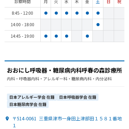
診察時間
月
火
水
木
金
土
日
祝
8:45 - 12:00
●
●
●
●
●
●
14:00 - 18:00
●
14:45 - 19:00
●
●
●
●
おおに
し呼吸器・糖尿病内科呼春の
森診療所
内科・​呼吸器内科・​アレルギー科・​糖尿病内科・​内分泌科
日本アレルギー学会
在籍
日本呼吸器学会
在籍
日本糖尿病学会
在籍
〒514-0061
三重県津市一身田上津部田１５８１番地
１