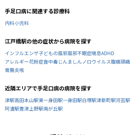
手足口病に関連する診療科
内科
小児科
江戸橋駅の他の症状から病院を探す
インフルエンザ
子どもの風邪
風邪
不眠症
喘息
ADHD
アレルギー
花粉症
食中毒
じんましん
ノロウイルス
腹痛
頭痛
胃腸炎
咳
近隣エリアで手足口病の病院を探す
津駅
高田本山駅
東一身田駅
一身田駅
白塚駅
津新町駅
河芸駅
阿漕駅
豊津上野駅
南が丘駅