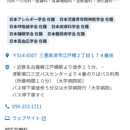
内科・​小児科・​皮膚科・​耳鼻咽喉科・​泌尿器科・​消化器科・​呼
吸器内科・​心療内科・​精神科・神経科・​総合診療科・​外科・​整
形外科・​産婦人科・​糖尿病内科・​神経内科・​感染症内科・​眼
科・​脳神経外科・​麻酔科・​呼吸器外科・​心臓血管外科・​小児外
日本アレルギー学会
在籍
日本児童青年精神医学会
在籍
科・​乳腺外科・​放射線科・​血液内科・​臨床検査・病理診断・​歯
日本呼吸器学会
在籍
日本皮膚科学会
在籍
科・​循環器科・​歯科口腔外科・​肝臓内科・外科・​腎臓内科・外
日本睡眠学会
在籍
日本糖尿病学会
在籍
科・​腫瘍内科・外科・​緩和ケア・​リハビリテーション・​その
日本高血圧学会
在籍
他・​ペインクリニック・​漢方内科・​リウマチ科・​形成外科・​救
急科
〒514-8507
三重県津市江戸橋２丁目１７４番地
・近鉄名古屋線江戸橋駅より
徒歩１５分、
・
津駅東口三交バスセンターより
４番のりばバス利用
（所要時間１０分）
［大学病院前］
バス停下車徒歩５分又は
大学病院行
「大学病院」
バス停下車すぐ
059-232-1111
ウェブサイト
対応診療科