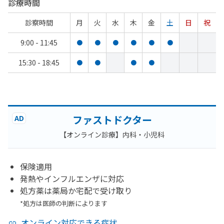
診療時間
診察時間
月
火
水
木
金
土
日
祝
9:00 - 11:45
●
●
●
●
●
●
15:30 - 18:45
●
●
●
●
ファストドクター
AD
【オンライン診療】内科・小児科
保険適用
発熱やインフルエンザに対応
処方薬は薬局か宅配で受け取り
*処方は医師の判断によります
オンライン対応できる症状