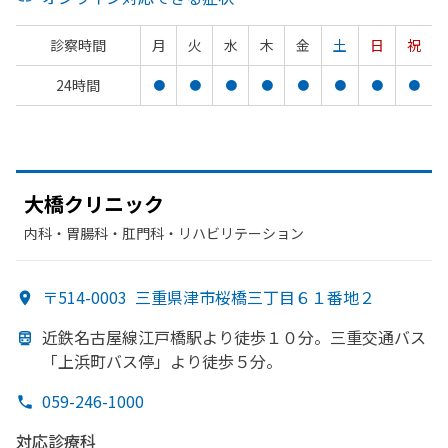
診察時間
月
火
水
木
金
土
日
祝
24時間
●
●
●
●
●
●
●
●
大橋クリニック
内科・​胃腸科・​肛門科・​リハビリテーション
〒514-0003
三重県津市桜橋三丁目６１番地２
近鉄名古屋線江戸橋駅より
徒歩１０分。
三重交通バス
「上浜町バス停」より
徒歩５分。
059-246-1000
対応診療科