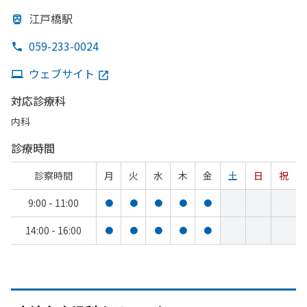
江戸橋駅
059-233-0024
ウェブサイト
対応診療科
内科
診療時間
診察時間
月
火
水
木
金
土
日
祝
9:00 - 11:00
●
●
●
●
●
14:00 - 16:00
●
●
●
●
●