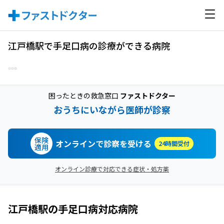
江戸橋駅で手足口病の診療ができる病院
困ったときの救急窓口
ファストドクター
おうちにいながら医師が診察
保険
オンラインで診察を受ける
24時間受付
適用
オンライン診療で対応できる症状・処方薬
江戸橋駅
の
手足口病
対応病院