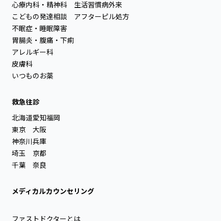
心療内科・精神科
生活習慣病外来
こどもの発達相談
アフターピル処方
不眠症・睡眠障害
胃腸炎・腹痛・下痢
アレルギー科
皮膚科
いつものお薬
救急往診
北海道
愛知
福岡
東京
大阪
神奈川
兵庫
埼玉
京都
千葉
奈良
メディカルカウンセリング
ファストドクターとは