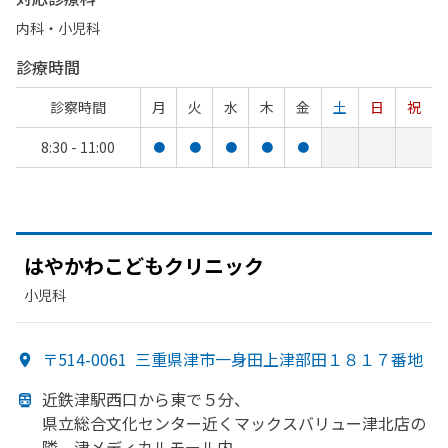
内科・​小児科
診療時間
診察時間
月
火
水
木
金
土
日
祝
8:30 - 11:00
●
●
●
●
●
は
やかわこども
クリニック
小児科
〒514-0061
三重県津市一身田上津部田１８１７番地
近鉄津駅西口から
東で
５分、
県立総合文化センター近く
マックスバリュー津北店の
隣、
津メディカルモール内