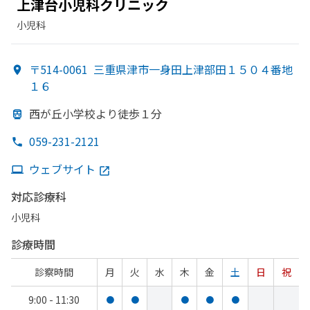
上津台小児科クリニック
小児科
〒514-0061
三重県津市一身田上津部田１５０４番地
１６
西が
丘小学校より
徒歩１分
059-231-2121
ウェブサイト
対応診療科
小児科
診療時間
診察時間
月
火
水
木
金
土
日
祝
9:00 - 11:30
●
●
●
●
●