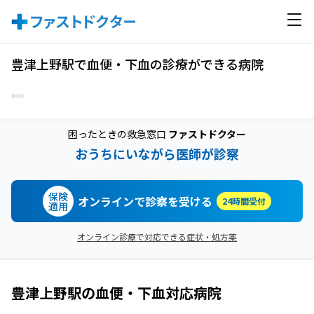
豊津上野駅で血便・下血の診療ができる病院
困ったときの救急窓口
ファストドクター
おうちにいながら医師が診察
保険
オンラインで診察を受ける
24時間受付
適用
オンライン診療で対応できる症状・処方薬
豊津上野駅
の
血便・下血
対応病院