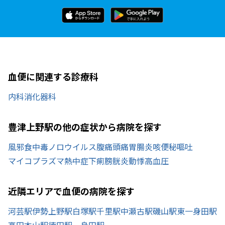
血便に関連する診療科
内科
消化器科
豊津上野駅の他の症状から病院を探す
風邪
食中毒
ノロウイルス
腹痛
頭痛
胃腸炎
咳
便秘
嘔吐
マイコプラズマ
熱中症
下痢
膀胱炎
動悸
高血圧
近隣エリアで血便の病院を探す
河芸駅
伊勢上野駅
白塚駅
千里駅
中瀬古駅
磯山駅
東一身田駅
高田本山駅
徳田駅
一身田駅