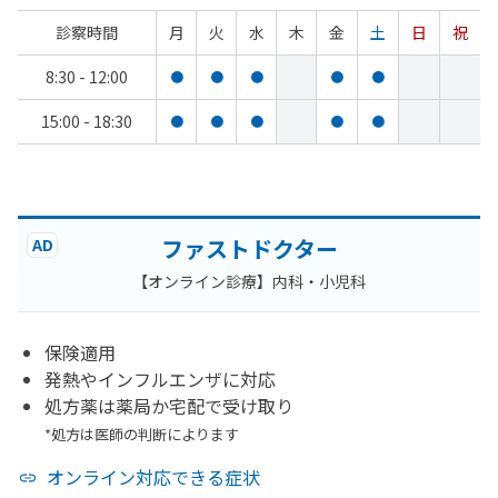
診察時間
月
火
水
木
金
土
日
祝
8:30 - 12:00
●
●
●
●
●
15:00 - 18:30
●
●
●
●
●
ファストドクター
AD
【オンライン診療】内科・小児科
保険適用
発熱やインフルエンザに対応
処方薬は薬局か宅配で受け取り
*処方は医師の判断によります
オンライン対応できる症状