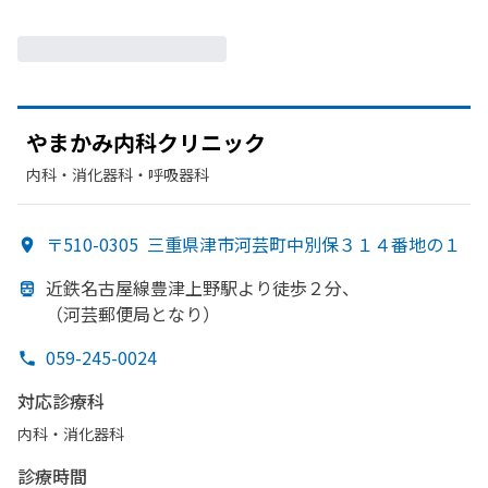
やまかみ内科クリニック
内科・​消化器科・​呼吸器科
〒510-0305
三重県津市河芸町中別保３１４番地の１
近鉄名古屋線豊津上野駅より
徒歩２分、
（河芸郵便局と
なり）
059-245-0024
対応診療科
内科・​消化器科
診療時間