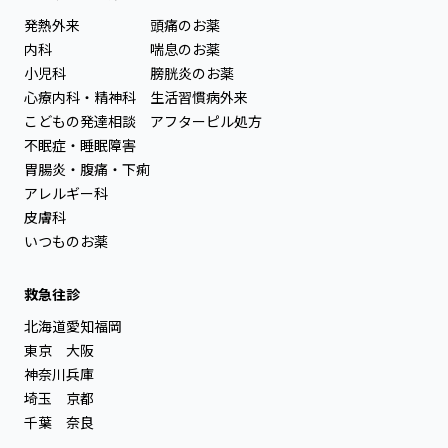
発熱外来
頭痛のお薬
内科
喘息のお薬
小児科
膀胱炎のお薬
心療内科・精神科
生活習慣病外来
こどもの発達相談
アフターピル処方
不眠症・睡眠障害
胃腸炎・腹痛・下痢
アレルギー科
皮膚科
いつものお薬
救急往診
北海道
愛知
福岡
東京
大阪
神奈川
兵庫
埼玉
京都
千葉
奈良