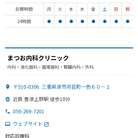
診察時間
月
火
水
木
金
土
日
祝
24時間
●
●
●
●
●
●
●
●
まつ
お内科クリニック
内科・​消化器科・​循環器科・​腎臓内科・外科
〒510-0306
三重県津市河芸町一色６０－１
近鉄 豊津上野駅 徒歩10分
059-269-7201
ウェブサイト
対応診療科