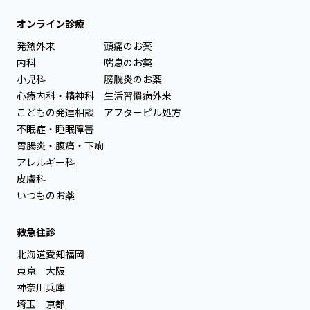
オンライン診療
発熱外来
頭痛のお薬
内科
喘息のお薬
小児科
膀胱炎のお薬
心療内科・精神科
生活習慣病外来
こどもの発達相談
アフターピル処方
不眠症・睡眠障害
胃腸炎・腹痛・下痢
アレルギー科
皮膚科
いつものお薬
救急往診
北海道
愛知
福岡
東京
大阪
神奈川
兵庫
埼玉
京都