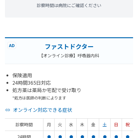
診察時間は病院にご確認ください
ファストドクター
AD
【オンライン診療】呼吸器内科
保険適用
24時間365日対応
処方薬は薬局か宅配で受け取り
*処方は医師の判断によります
オンライン対応できる症状
診察時間
月
火
水
木
金
土
日
祝
24時間
●
●
●
●
●
●
●
●