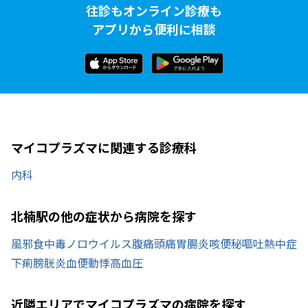
往診もオンライン診療も
アプリから便利に相談
マイコプラズマに関連する診療科
内科
北楠駅の他の症状から病院を探す
風邪
食中毒
ノロウイルス
腹痛
頭痛
胃腸炎
咳
便秘
嘔吐
熱中症
下痢
膀胱炎
血便
動悸
高血圧
近隣エリアでマイコプラズマの病院を探す