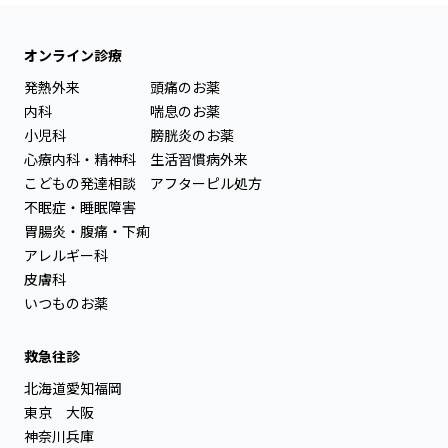
オンライン診療
発熱外来
頭痛のお薬
内科
喘息のお薬
小児科
膀胱炎のお薬
心療内科・精神科
生活習慣病外来
こどもの発達相談
アフターピル処方
不眠症・睡眠障害
胃腸炎・腹痛・下痢
アレルギー科
皮膚科
いつものお薬
救急往診
北海道
愛知
福岡
東京
大阪
神奈川
兵庫