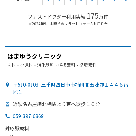
175
ファストドクター利用実績
万件
※2024年9月末時点のプラットフォーム利用件数
は
まゆう
クリニック
内科・​小児科・​消化器科・​呼吸器科・​循環器科
〒510-0103
三重県四日市市楠町北五味塚１４４８番
地１
近鉄名古屋線北楠駅より
東へ
徒歩１０分
059-397-6868
対応診療科