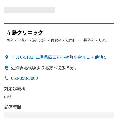
寺島クリニック
内科・​小児科・​消化器科・​胃腸科・​肛門科・​小児外科・​リハビ
リテーション・​外科
〒510-0101
三重県四日市市楠町小倉４１７番地５
近鉄線北楠駅より
北方
へ
徒歩８分。
059-398-3000
対応診療科
内科
診療時間