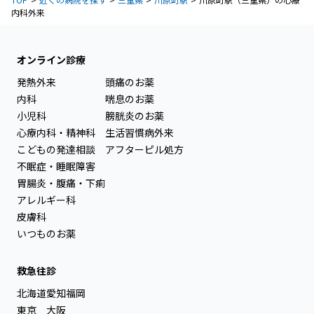
内科外来
オンライン診療
発熱外来
頭痛のお薬
内科
喘息のお薬
小児科
膀胱炎のお薬
心療内科・精神科
生活習慣病外来
こどもの発達相談
アフターピル処方
不眠症・睡眠障害
胃腸炎・腹痛・下痢
アレルギー科
皮膚科
いつものお薬
救急往診
北海道
愛知
福岡
東京
大阪