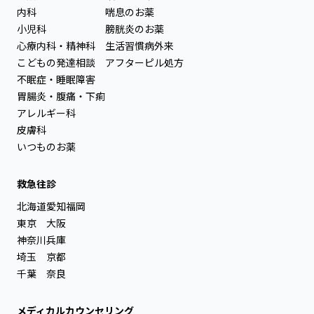
内科
喘息のお薬
小児科
膀胱炎のお薬
心療内科・精神科
生活習慣病外来
こどもの発達相談
アフターピル処方
不眠症・睡眠障害
胃腸炎・腹痛・下痢
アレルギー科
皮膚科
いつものお薬
救急往診
北海道
愛知
福岡
東京
大阪
神奈川
兵庫
埼玉
京都
千葉
奈良
メディカルカウンセリング