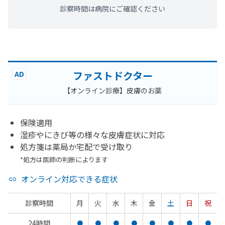
診察時間は病院にご確認ください
ファストドクター
AD
【オンライン診療】皮膚のお薬
保険適用
湿疹やにきび等の様々な皮膚症状に対応
処方箋は薬局か宅配で受け取り
*処方は医師の判断によります
オンライン対応できる症状
診察時間
月
火
水
木
金
土
日
祝
24時間
●
●
●
●
●
●
●
●