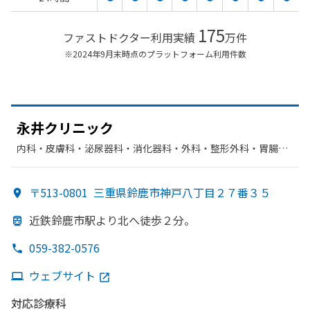
175
ファストドクター利用実績
万件
※2024年9月末時点のプラットフォーム利用件数
永井クリニック
内科・​皮膚科・​泌尿器科・​消化器科・​外科・​整形外科・​胃腸
科・​肛門科・​リハビリテーション・​感染症内科
〒513-0801
三重県鈴鹿市神戸八丁目２７番３５
近鉄鈴鹿市駅より
北へ
徒歩２分。
059-382-0576
ウェブサイト
対応診療科