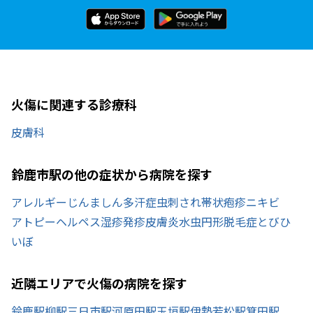
火傷に関連する診療科
皮膚科
鈴鹿市駅の他の症状から病院を探す
アレルギー
じんましん
多汗症
虫刺され
帯状疱疹
ニキビ
アトピー
ヘルペス
湿疹
発疹
皮膚炎
水虫
円形脱毛症
とびひ
いぼ
近隣エリアで火傷の病院を探す
鈴鹿駅
柳駅
三日市駅
河原田駅
玉垣駅
伊勢若松駅
箕田駅