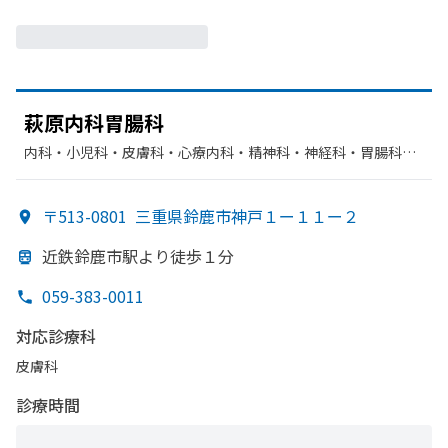
萩原内科胃腸科
内科・​小児科・​皮膚科・​心療内科・​精神科・神経科・​胃腸科・​
放射線科・​循環器科・​呼吸器科
〒513-0801
三重県鈴鹿市神戸１ー１１ー２
近鉄鈴鹿市駅より
徒歩１分
059-383-0011
対応診療科
皮膚科
診療時間