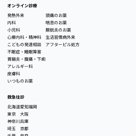
オンライン診療
発熱外来
頭痛のお薬
内科
喘息のお薬
小児科
膀胱炎のお薬
心療内科・精神科
生活習慣病外来
こどもの発達相談
アフターピル処方
不眠症・睡眠障害
胃腸炎・腹痛・下痢
アレルギー科
皮膚科
いつものお薬
救急往診
北海道
愛知
福岡
東京
大阪
神奈川
兵庫
埼玉
京都
千葉
奈良