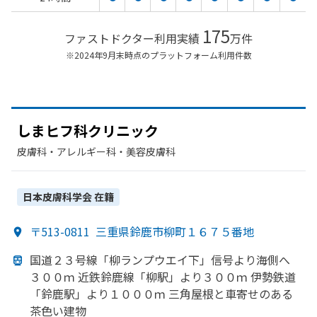
175
ファストドクター利用実績
万件
※2024年9月末時点のプラットフォーム利用件数
しまヒフ科クリニック
皮膚科・​アレルギー科・​美容皮膚科
日本皮膚科学会
在籍
〒513-0811
三重県鈴鹿市柳町１６７５番地
国道２３号線
「柳ランプウエイ下」
信号より
海側へ
３００ｍ 近鉄鈴鹿線
「柳駅」より
３００ｍ 伊勢鉄道
「鈴鹿駅」より
１０００ｍ 三角屋根と
車寄せの
ある
茶色い
建物