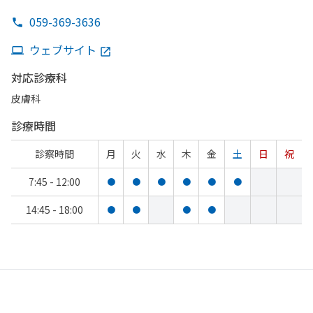
059-369-3636
ウェブサイト
対応診療科
皮膚科
診療時間
診察時間
月
火
水
木
金
土
日
祝
7:45 - 12:00
●
●
●
●
●
●
14:45 - 18:00
●
●
●
●