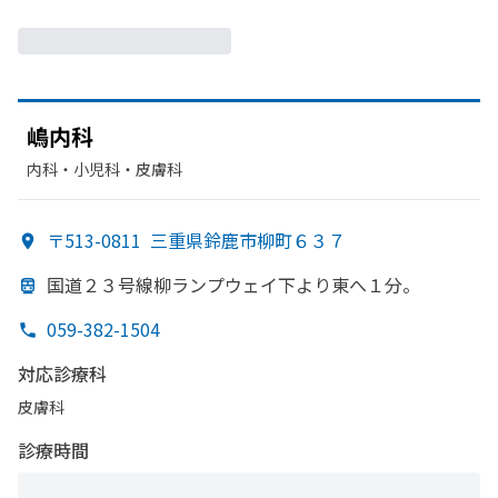
嶋内科
内科・​小児科・​皮膚科
〒513-0811
三重県鈴鹿市柳町６３７
国道２３号線柳ランプウェイ下より
東へ
１分。
059-382-1504
対応診療科
皮膚科
診療時間