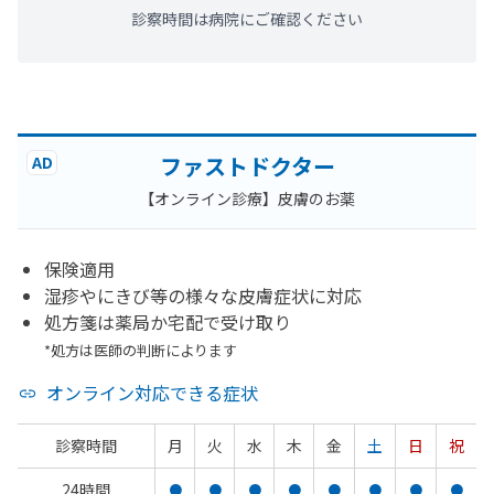
診察時間は病院にご確認ください
ファストドクター
AD
【オンライン診療】皮膚のお薬
保険適用
湿疹やにきび等の様々な皮膚症状に対応
処方箋は薬局か宅配で受け取り
*処方は医師の判断によります
オンライン対応できる症状
診察時間
月
火
水
木
金
土
日
祝
24時間
●
●
●
●
●
●
●
●