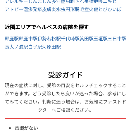
アレルギー
じんましん
多汗症
虫刺され
帯状疱疹
ニキビ
アトピー
湿疹
発疹
皮膚炎
水虫
円形脱毛症
火傷
とびひ
いぼ
近隣エリアでヘルペスの病院を探す
鈴鹿駅
鈴鹿市駅
伊勢若松駅
千代崎駅
箕田駅
玉垣駅
三日市駅
長太ノ浦駅
白子駅
河原田駅
受診ガイド
現在の症状に対し、受診の目安をセルフチェックすること
ができます。どう受診したら良いか迷った場合、参考にし
てみてください。判断に迷う場合は、お気軽にファストド
クターへご相談ください。
意識がない