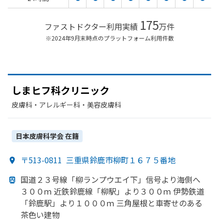
175
ファストドクター利用実績
万件
※2024年9月末時点のプラットフォーム利用件数
しまヒフ科クリニック
皮膚科・​アレルギー科・​美容皮膚科
日本皮膚科学会
在籍
〒513-0811
三重県鈴鹿市柳町１６７５番地
国道２３号線
「柳ランプウエイ下」
信号より
海側へ
３００ｍ 近鉄鈴鹿線
「柳駅」より
３００ｍ 伊勢鉄道
「鈴鹿駅」より
１０００ｍ 三角屋根と
車寄せの
ある
茶色い
建物