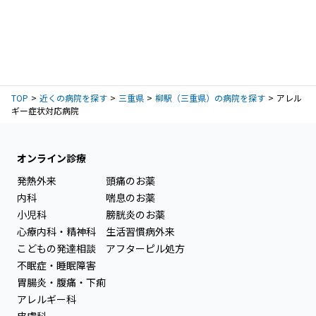
TOP
近くの病院を探す
三重県
柳駅（三重県）の病院を探す
アレル
ギー症状対応病院
オンライン診療
発熱外来
頭痛のお薬
内科
喘息のお薬
小児科
膀胱炎のお薬
心療内科・精神科
生活習慣病外来
こどもの発達相談
アフターピル処方
不眠症・睡眠障害
胃腸炎・腹痛・下痢
アレルギー科
皮膚科