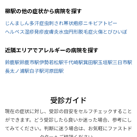
柳駅の他の症状から病院を探す
じんましん
多汗症
虫刺され
帯状疱疹
ニキビ
アトピー
ヘルペス
湿疹
発疹
皮膚炎
水虫
円形脱毛症
火傷
とびひ
いぼ
近隣エリアでアレルギーの病院を探す
鈴鹿駅
鈴鹿市駅
伊勢若松駅
千代崎駅
箕田駅
玉垣駅
三日市駅
長太ノ浦駅
白子駅
河原田駅
受診ガイド
現在の症状に対し、受診の目安をセルフチェックすること
ができます。どう受診したら良いか迷った場合、参考にし
てみてください。判断に迷う場合は、お気軽にファストド
クターへご相談ください。