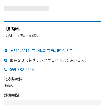
嶋内科
内科・​小児科・​皮膚科
〒513-0811
三重県鈴鹿市柳町６３７
国道２３号線柳ランプウェイ下より
東へ
１分。
059-382-1504
対応診療科
皮膚科
診療時間