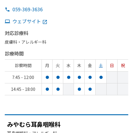
059-369-3636
ウェブサイト
対応診療科
皮膚科・​アレルギー科
診療時間
診察時間
月
火
水
木
金
土
日
祝
7:45 - 12:00
●
●
●
●
●
●
14:45 - 18:00
●
●
●
●
みやむら耳鼻咽喉科