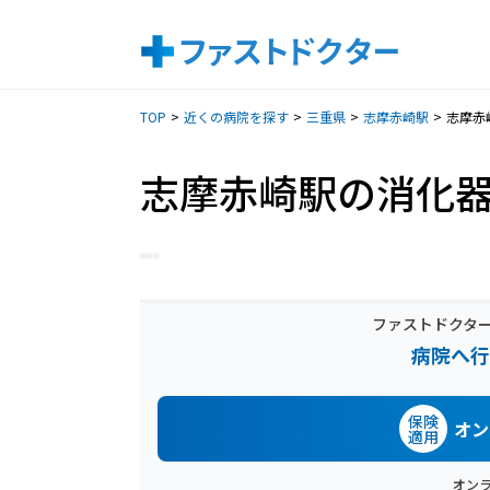
TOP
近くの病院を探す
三重県
志摩赤崎駅
志摩赤
志摩赤崎駅の消化
ファストドクタ
病院へ行
保険
オン
適用
オン