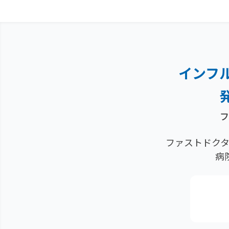
インフ
フ
ファストドクタ
病