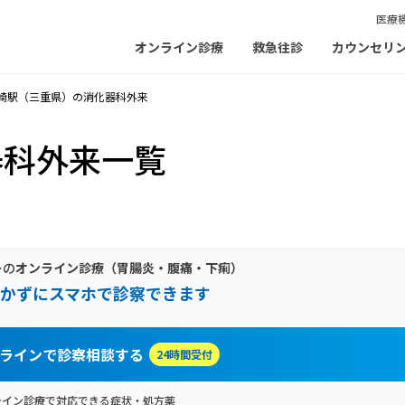
医療
オンライン診療
救急往診
カウンセリ
崎駅（三重県）の消化器科外来
器科外来一覧
ーの
オンライン診療
（胃腸炎・腹痛・下痢）
かずにスマホで診察できます
ラインで診察相談する
24時間受付
ライン診療で対応できる症状・処方薬