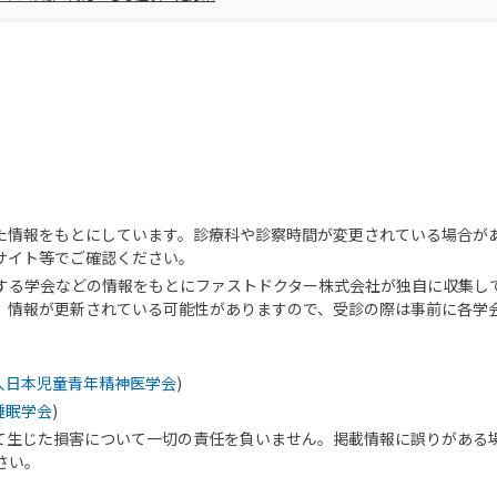
た情報をもとにしています。診療科や診察時間が変更されている場合が
サイト等でご確認ください。
する学会などの情報をもとにファストドクター株式会社が独自に収集し
、情報が更新されている可能性がありますので、受診の際は事前に各学
人日本児童青年精神医学会
)
睡眠学会
)
て生じた損害について一切の責任を負いません。掲載情報に誤りがある
さい。