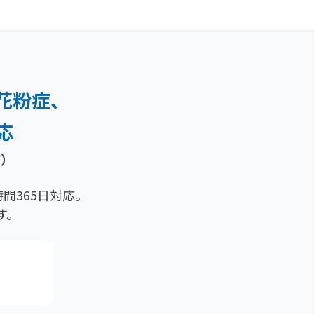
花粉症、
応
痢）
間365日対応。
す。