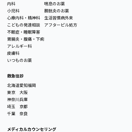
内科
喘息のお薬
小児科
膀胱炎のお薬
心療内科・精神科
生活習慣病外来
こどもの発達相談
アフターピル処方
不眠症・睡眠障害
胃腸炎・腹痛・下痢
アレルギー科
皮膚科
いつものお薬
救急往診
北海道
愛知
福岡
東京
大阪
神奈川
兵庫
埼玉
京都
千葉
奈良
メディカルカウンセリング