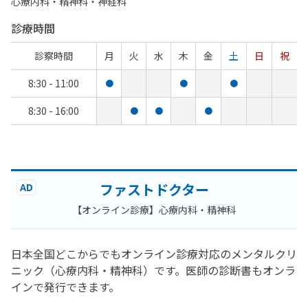
心療内科・​精神科・神経科
診療時間
診察時間
月
火
水
木
金
土
日
祝
8:30 - 11:00
●
●
●
8:30 - 16:00
●
●
●
ファストドクター
AD
【オンライン診療】心療内科・精神科
日本全国どこからでもオンライン診療対応のメンタルクリ
ニック（心療内科・精神科）です。医師の診断書もオンラ
インで発行できます。