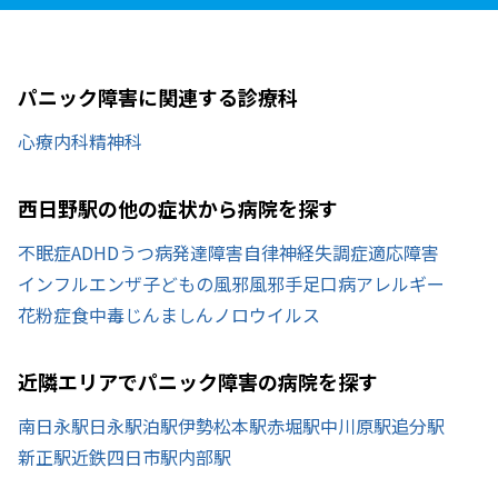
パニック障害に関連する診療科
心療内科
精神科
西日野駅の他の症状から病院を探す
不眠症
ADHD
うつ病
発達障害
自律神経失調症
適応障害
インフルエンザ
子どもの風邪
風邪
手足口病
アレルギー
花粉症
食中毒
じんましん
ノロウイルス
近隣エリアでパニック障害の病院を探す
南日永駅
日永駅
泊駅
伊勢松本駅
赤堀駅
中川原駅
追分駅
新正駅
近鉄四日市駅
内部駅