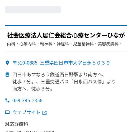
社会医療法人居仁会総合心療センターひなが
内科・​心療内科・​精神科・神経科・​児童精神科・​美容皮膚科・​
歯科
〒510-0885
三重県四日市市大字日永５０３９
四日市あすなろう
鉄道西日野駅より
南方へ、
徒歩７分。、
三重交通バス
「日永西バス停」より
南方へ、
徒歩３分。
059-345-2356
ウェブサイト
対応診療科