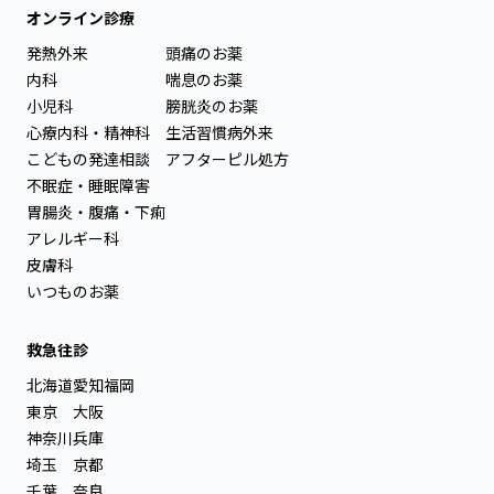
オンライン診療
発熱外来
頭痛のお薬
内科
喘息のお薬
小児科
膀胱炎のお薬
心療内科・精神科
生活習慣病外来
こどもの発達相談
アフターピル処方
不眠症・睡眠障害
胃腸炎・腹痛・下痢
アレルギー科
皮膚科
いつものお薬
救急往診
北海道
愛知
福岡
東京
大阪
神奈川
兵庫
埼玉
京都
千葉
奈良