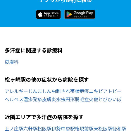
多汗症に関連する診療科
皮膚科
松ヶ崎駅の他の症状から病院を探す
アレルギー
じんましん
虫刺され
帯状疱疹
ニキビ
アトピー
ヘルペス
湿疹
発疹
皮膚炎
水虫
円形脱毛症
火傷
とびひ
いぼ
近隣エリアで多汗症の病院を探す
上ノ庄駅
六軒駅
松阪駅
伊勢中原駅
権現前駅
東松阪駅
徳和駅