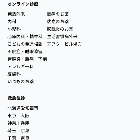
オンライン診療
発熱外来
頭痛のお薬
内科
喘息のお薬
小児科
膀胱炎のお薬
心療内科・精神科
生活習慣病外来
こどもの発達相談
アフターピル処方
不眠症・睡眠障害
胃腸炎・腹痛・下痢
アレルギー科
皮膚科
いつものお薬
救急往診
北海道
愛知
福岡
東京
大阪
神奈川
兵庫
埼玉
京都
千葉
奈良