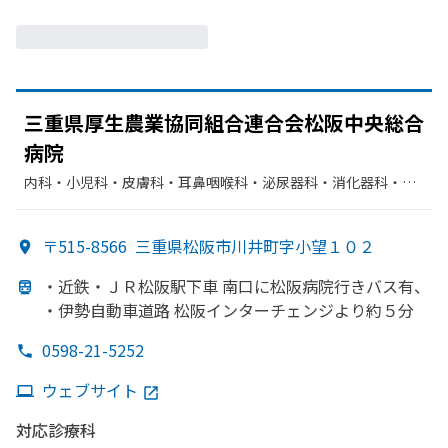
三重県厚生農業協同組合連合会松阪中央総合
病院
内科・​小児科・​皮膚科・​耳鼻咽喉科・​泌尿器科・​消化器科・​呼
吸器内科・​精神科・神経科・​循環器科・​整形外科・​産婦人科・​
神経内科・​眼科・​臨床検査・病理診断・​外科・​血液内科・​脳神
〒515-8566
三重県松阪市川井町字小望１０２
経外科・​心臓血管外科・​リハビリテーション・​放射線科・​麻酔
科・​胃腸科・​その他
・近鉄・ＪＲ松阪駅下車 南口に
松阪病院行きバス有、
・伊勢自動車道路 松阪インターチェンジより
約５分
0598-21-5252
ウェブサイト
対応診療科