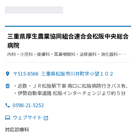
三重県厚生農業協同組合連合会松阪中央総合
病院
内科・​小児科・​皮膚科・​耳鼻咽喉科・​泌尿器科・​消化器科・​呼
吸器内科・​精神科・神経科・​循環器科・​整形外科・​産婦人科・​
神経内科・​眼科・​臨床検査・病理診断・​外科・​血液内科・​脳神
〒515-8566
三重県松阪市川井町字小望１０２
経外科・​心臓血管外科・​リハビリテーション・​放射線科・​麻酔
科・​胃腸科・​その他
・近鉄・ＪＲ松阪駅下車 南口に
松阪病院行きバス有、
・伊勢自動車道路 松阪インターチェンジより
約５分
0598-21-5252
ウェブサイト
対応診療科