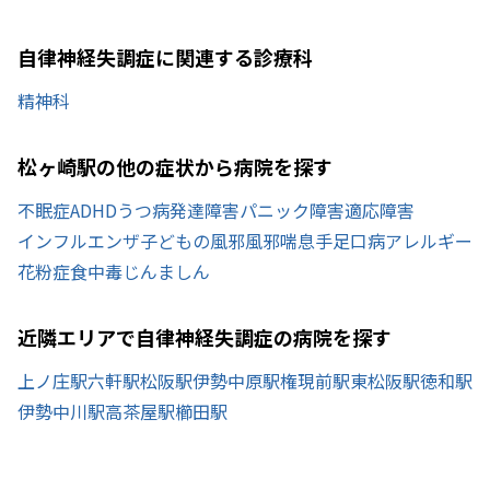
自律神経失調症に関連する診療科
精神科
松ヶ崎駅の他の症状から病院を探す
不眠症
ADHD
うつ病
発達障害
パニック障害
適応障害
インフルエンザ
子どもの風邪
風邪
喘息
手足口病
アレルギー
花粉症
食中毒
じんましん
近隣エリアで自律神経失調症の病院を探す
上ノ庄駅
六軒駅
松阪駅
伊勢中原駅
権現前駅
東松阪駅
徳和駅
伊勢中川駅
高茶屋駅
櫛田駅