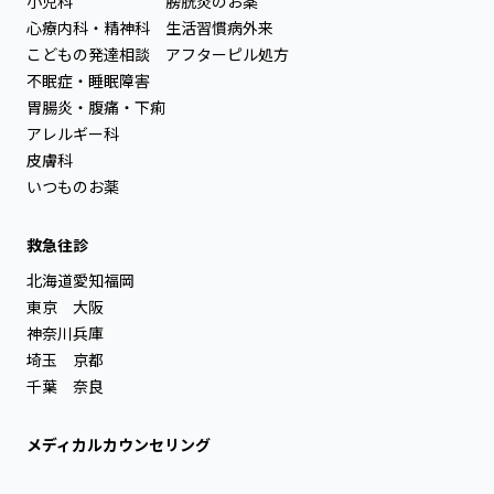
小児科
膀胱炎のお薬
心療内科・精神科
生活習慣病外来
こどもの発達相談
アフターピル処方
不眠症・睡眠障害
胃腸炎・腹痛・下痢
アレルギー科
皮膚科
いつものお薬
救急往診
北海道
愛知
福岡
東京
大阪
神奈川
兵庫
埼玉
京都
千葉
奈良
メディカルカウンセリング