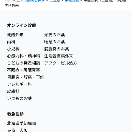
内科外来
オンライン診療
発熱外来
頭痛のお薬
内科
喘息のお薬
小児科
膀胱炎のお薬
心療内科・精神科
生活習慣病外来
こどもの発達相談
アフターピル処方
不眠症・睡眠障害
胃腸炎・腹痛・下痢
アレルギー科
皮膚科
いつものお薬
救急往診
北海道
愛知
福岡
東京
大阪