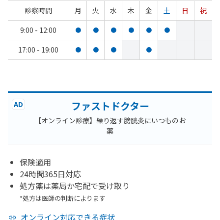
診察時間
月
火
水
木
金
土
日
祝
9:00 - 12:00
●
●
●
●
●
●
17:00 - 19:00
●
●
●
●
ファストドクター
AD
【オンライン診療】繰り返す膀胱炎にいつものお
薬
保険適用
24時間365日対応
処方薬は薬局か宅配で受け取り
*処方は医師の判断によります
オンライン対応できる症状