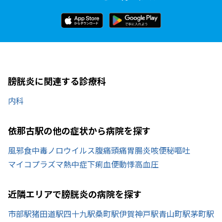
膀胱炎に関連する診療科
内科
依那古駅の他の症状から病院を探す
風邪
食中毒
ノロウイルス
腹痛
頭痛
胃腸炎
咳
便秘
嘔吐
マイコプラズマ
熱中症
下痢
血便
動悸
高血圧
近隣エリアで膀胱炎の病院を探す
市部駅
猪田道駅
四十九駅
桑町駅
伊賀神戸駅
青山町駅
茅町駅