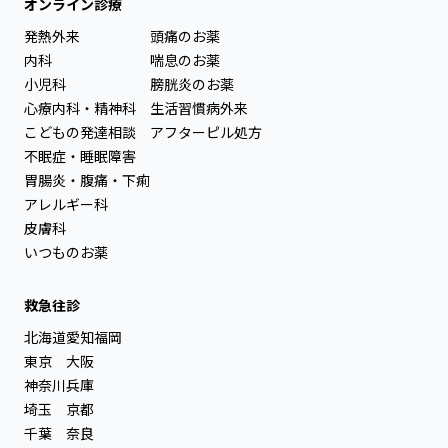
オンライン診療
発熱外来
頭痛のお薬
内科
喘息のお薬
小児科
膀胱炎のお薬
心療内科・精神科
生活習慣病外来
こどもの発達相談
アフターピル処方
不眠症・睡眠障害
胃腸炎・腹痛・下痢
アレルギー科
皮膚科
いつものお薬
救急往診
北海道
愛知
福岡
東京
大阪
神奈川
兵庫
埼玉
京都
千葉
奈良