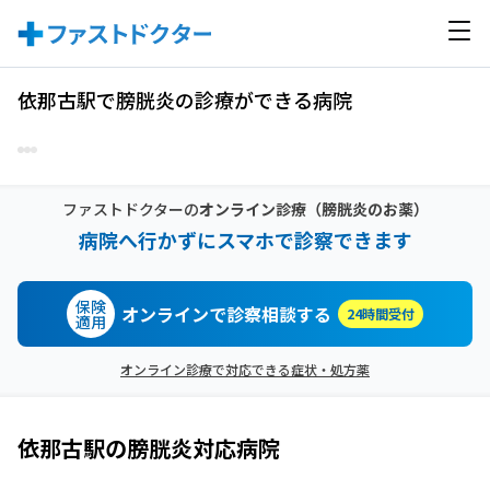
依那古駅で膀胱炎の診療ができる病院
ファストドクターの
オンライン診療
（膀胱炎のお薬）
病院へ行かずにスマホで診察できます
保険
オンラインで診察相談する
24時間受付
適用
オンライン診療で対応できる症状・処方薬
依那古駅
の
膀胱炎
対応病院