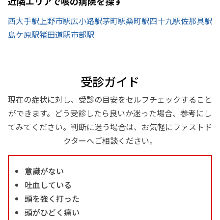
近隣エリアで咳の病院を探す
西大手駅
上野市駅
広小路駅
茅町駅
桑町駅
四十九駅
佐那具駅
島ケ原駅
猪田道駅
市部駅
受診ガイド
現在の症状に対し、受診の目安をセルフチェックすること
ができます。どう受診したら良いか迷った場合、参考にし
てみてください。判断に迷う場合は、お気軽にファストド
クターへご相談ください。
意識がない
吐血している
頭を強く打った
頭がひどく痛い