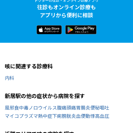
ドクターの往診・オンライン診療アプリ
往診もオンライン診療も
アプリから便利に相談
咳に関連する診療科
内科
新居駅の他の症状から病院を探す
風邪
食中毒
ノロウイルス
腹痛
頭痛
胃腸炎
便秘
嘔吐
マイコプラズマ
熱中症
下痢
膀胱炎
血便
動悸
高血圧