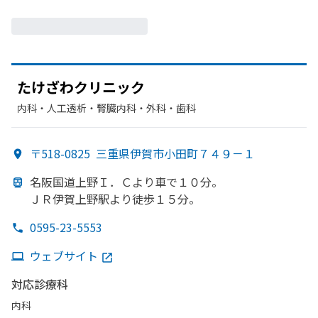
たけざわクリニック
内科・​人工透析・​腎臓内科・外科・​歯科
〒518-0825
三重県伊賀市小田町７４９－１
名阪国道上野Ｉ．
Ｃより
車で
１０分。
ＪＲ伊賀上野駅より
徒歩１５分。
0595-23-5553
ウェブサイト
対応診療科
内科