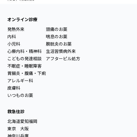
オンライン診療
発熱外来
頭痛のお薬
内科
喘息のお薬
小児科
膀胱炎のお薬
心療内科・精神科
生活習慣病外来
こどもの発達相談
アフターピル処方
不眠症・睡眠障害
胃腸炎・腹痛・下痢
アレルギー科
皮膚科
いつものお薬
救急往診
北海道
愛知
福岡
東京
大阪
神奈川
兵庫