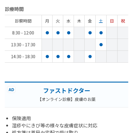
診療時間
診察時間
月
火
水
木
金
土
日
祝
8:30 - 12:00
●
●
●
●
●
13:30 - 17:30
●
14:30 - 18:30
●
●
●
●
ファストドクター
AD
【オンライン診療】皮膚のお薬
保険適用
湿疹やにきび等の様々な皮膚症状に対応
処方箋は薬局か宅配で受け取り