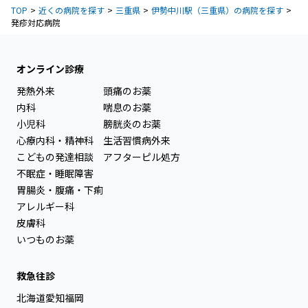
TOP
近くの病院を探す
三重県
伊勢中川駅（三重県）の病院を探す
発疹対応病院
オンライン診療
発熱外来
頭痛のお薬
内科
喘息のお薬
小児科
膀胱炎のお薬
心療内科・精神科
生活習慣病外来
こどもの発達相談
アフターピル処方
不眠症・睡眠障害
胃腸炎・腹痛・下痢
アレルギー科
皮膚科
いつものお薬
救急往診
北海道
愛知
福岡