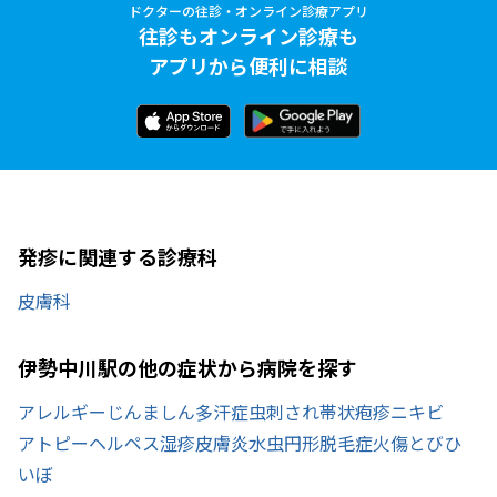
ドクターの往診・オンライン診療アプリ
往診もオンライン診療も
アプリから便利に相談
発疹に関連する診療科
皮膚科
伊勢中川駅の他の症状から病院を探す
アレルギー
じんましん
多汗症
虫刺され
帯状疱疹
ニキビ
アトピー
ヘルペス
湿疹
皮膚炎
水虫
円形脱毛症
火傷
とびひ
いぼ