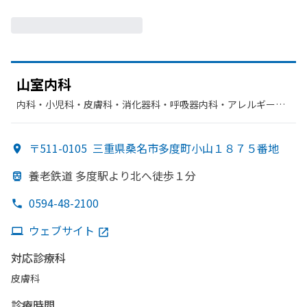
山室内科
内科・​小児科・​皮膚科・​消化器科・​呼吸器内科・​アレルギー
科・​循環器科・​呼吸器科・​リハビリテーション
〒511-0105
三重県桑名市多度町小山１８７５番地
養老鉄道 多度駅より
北へ
徒歩１分
0594-48-2100
ウェブサイト
対応診療科
皮膚科
診療時間