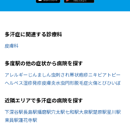
多汗症に関連する診療科
皮膚科
多度駅の他の症状から病院を探す
アレルギー
じんましん
虫刺され
帯状疱疹
ニキビ
アトピー
ヘルペス
湿疹
発疹
皮膚炎
水虫
円形脱毛症
火傷
とびひ
いぼ
近隣エリアで多汗症の病院を探す
下深谷駅
長島駅
播磨駅
穴太駅
七和駅
大泉駅
楚原駅
星川駅
東員駅
蓮花寺駅