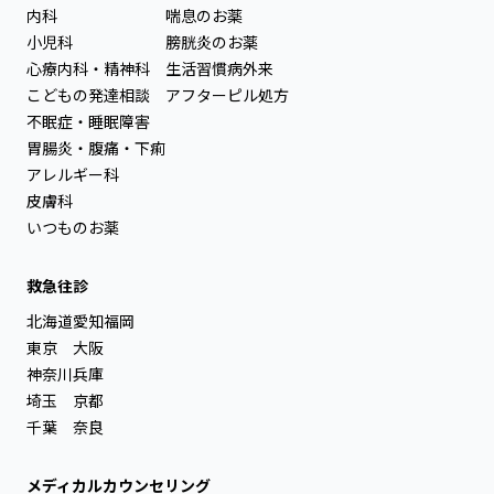
内科
喘息のお薬
小児科
膀胱炎のお薬
心療内科・精神科
生活習慣病外来
こどもの発達相談
アフターピル処方
不眠症・睡眠障害
胃腸炎・腹痛・下痢
アレルギー科
皮膚科
いつものお薬
救急往診
北海道
愛知
福岡
東京
大阪
神奈川
兵庫
埼玉
京都
千葉
奈良
メディカルカウンセリング