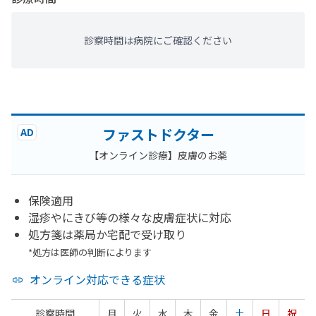
診察時間は病院にご確認ください
ファストドクター
AD
【オンライン診療】皮膚のお薬
保険適用
湿疹やにきび等の様々な皮膚症状に対応
処方箋は薬局か宅配で受け取り
*処方は医師の判断によります
オンライン対応できる症状
診察時間
月
火
水
木
金
土
日
祝