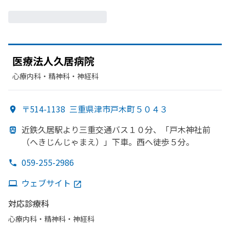
医療法人久居病院
心療内科・​精神科・神経科
〒514-1138
三重県津市戸木町５０４３
近鉄久居駅より
三重交通バス１０分、
「戸木神社前
（へきじんじゃまえ）」下車。
西へ
徒歩５分。
059-255-2986
ウェブサイト
対応診療科
心療内科・​精神科・神経科