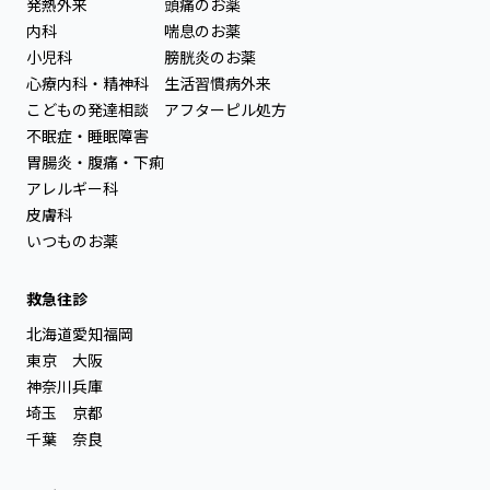
発熱外来
頭痛のお薬
内科
喘息のお薬
小児科
膀胱炎のお薬
心療内科・精神科
生活習慣病外来
こどもの発達相談
アフターピル処方
不眠症・睡眠障害
胃腸炎・腹痛・下痢
アレルギー科
皮膚科
いつものお薬
救急往診
北海道
愛知
福岡
東京
大阪
神奈川
兵庫
埼玉
京都
千葉
奈良