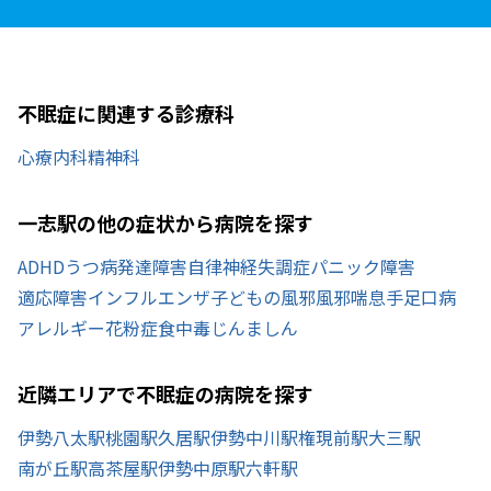
不眠症に関連する診療科
心療内科
精神科
一志駅の他の症状から病院を探す
ADHD
うつ病
発達障害
自律神経失調症
パニック障害
適応障害
インフルエンザ
子どもの風邪
風邪
喘息
手足口病
アレルギー
花粉症
食中毒
じんましん
近隣エリアで不眠症の病院を探す
伊勢八太駅
桃園駅
久居駅
伊勢中川駅
権現前駅
大三駅
南が丘駅
高茶屋駅
伊勢中原駅
六軒駅