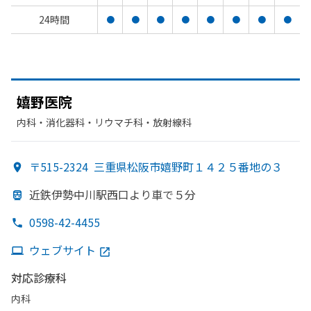
24時間
●
●
●
●
●
●
●
●
嬉野医院
内科・​消化器科・​リウマチ科・​放射線科
〒515-2324
三重県松阪市嬉野町１４２５番地の３
近鉄伊勢中川駅西口より
車で
５分
0598-42-4455
ウェブサイト
対応診療科
内科