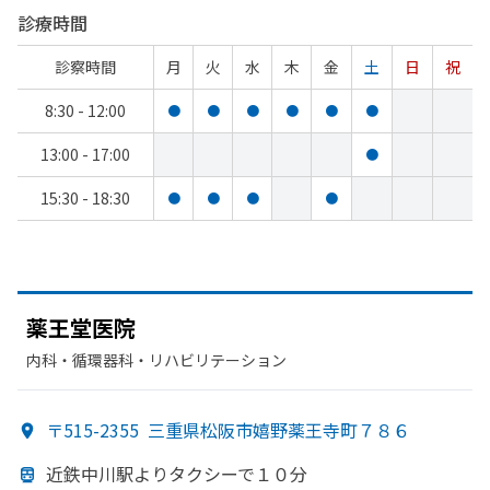
診療時間
診察時間
月
火
水
木
金
土
日
祝
8:30 - 12:00
●
●
●
●
●
●
13:00 - 17:00
●
15:30 - 18:30
●
●
●
●
薬王堂医院
内科・​循環器科・​リハビリテーション
〒515-2355
三重県松阪市嬉野薬王寺町７８６
近鉄中川駅より
タクシーで
１０分