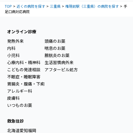
TOP
近くの病院を探す
三重県
権現前駅（三重県）の病院を探す
手
足口病対応病院
オンライン診療
発熱外来
頭痛のお薬
内科
喘息のお薬
小児科
膀胱炎のお薬
心療内科・精神科
生活習慣病外来
こどもの発達相談
アフターピル処方
不眠症・睡眠障害
胃腸炎・腹痛・下痢
アレルギー科
皮膚科
いつものお薬
救急往診
北海道
愛知
福岡