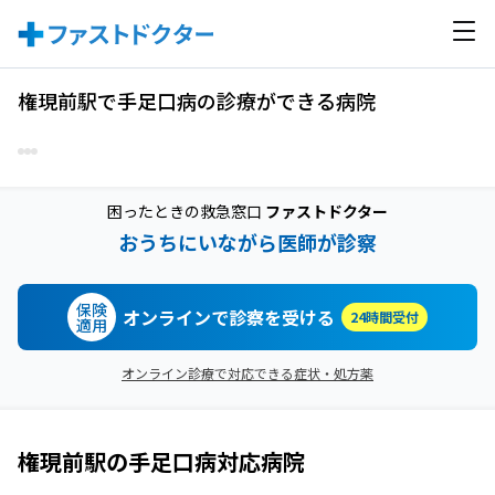
権現前駅で手足口病の診療ができる病院
困ったときの救急窓口
ファストドクター
おうちにいながら医師が診察
保険
オンラインで診察を受ける
24時間受付
適用
オンライン診療で対応できる症状・処方薬
権現前駅
の
手足口病
対応病院