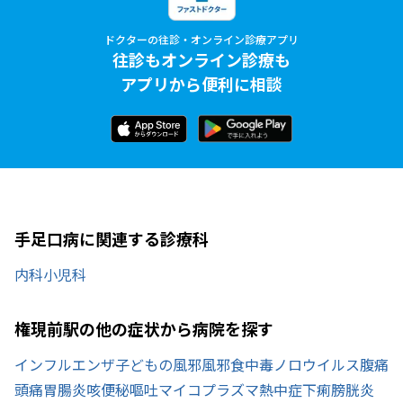
ドクターの往診・オンライン診療アプリ
往診もオンライン診療も
アプリから便利に相談
手足口病に関連する診療科
内科
小児科
権現前駅の他の症状から病院を探す
インフルエンザ
子どもの風邪
風邪
食中毒
ノロウイルス
腹痛
頭痛
胃腸炎
咳
便秘
嘔吐
マイコプラズマ
熱中症
下痢
膀胱炎