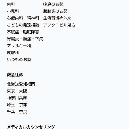
内科
喘息のお薬
小児科
膀胱炎のお薬
心療内科・精神科
生活習慣病外来
こどもの発達相談
アフターピル処方
不眠症・睡眠障害
胃腸炎・腹痛・下痢
アレルギー科
皮膚科
いつものお薬
救急往診
北海道
愛知
福岡
東京
大阪
神奈川
兵庫
埼玉
京都
千葉
奈良
メディカルカウンセリング