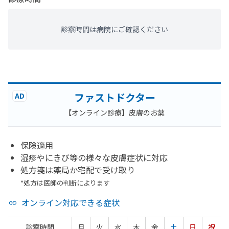
診察時間は病院にご確認ください
ファストドクター
AD
【オンライン診療】皮膚のお薬
保険適用
湿疹やにきび等の様々な皮膚症状に対応
処方箋は薬局か宅配で受け取り
*処方は医師の判断によります
オンライン対応できる症状
診察時間
月
火
水
木
金
土
日
祝