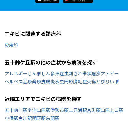
ニキビに関連する診療科
皮膚科
五十鈴ケ丘駅の他の症状から病院を探す
アレルギー
じんましん
多汗症
虫刺され
帯状疱疹
アトピー
ヘルペス
湿疹
発疹
皮膚炎
水虫
円形脱毛症
火傷
とびひ
いぼ
近隣エリアでニキビの病院を探す
五十鈴川駅
宇治山田駅
伊勢市駅
二見浦駅
宮町駅
山田上口駅
小俣駅
宮川駅
明野駅
鳥羽駅