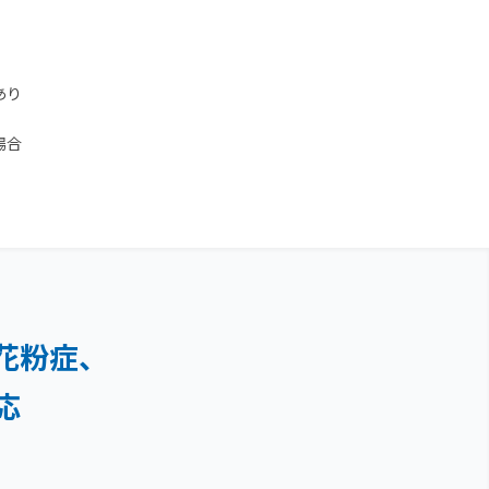
あり
場合
花粉症、
応