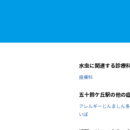
水虫に関連する診療
皮膚科
五十鈴ケ丘駅の他の
アレルギー
じんましん
多
いぼ