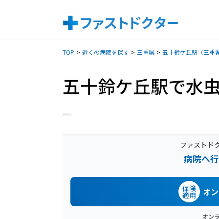
TOP
近くの病院を探す
三重県
五十鈴ケ丘駅（三重
五十鈴ケ丘駅で水
ファストド
病院へ行
保険
オン
適用
オン