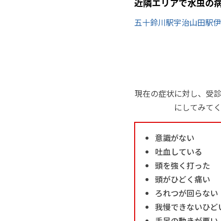
近隣エリアで水虫の
五十鈴川駅
宇治山田駅
伊
現在の症状に対し、受
にしてみて
意識がない
吐血している
頭を強く打った
頭がひどく痛い
ろれつが回らない
我慢できないひど
手足の動きが悪い