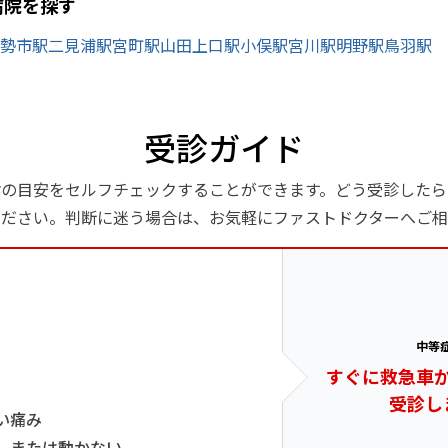
病院を探す
勢市駅
二見浦駅
宮町駅
山田上口駅
小俣駅
宮川駅
明野駅
鳥羽駅
受診ガイド
診の目安をセルフチェックすることができます。どう受診したら
ください。判断に迷う場合は、お気軽にファストドクターへご相
中等
すぐに救急車
受診し
い痛み
、または動かない