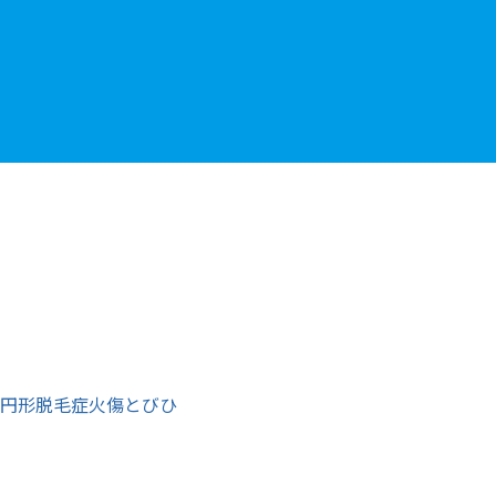
円形脱毛症
火傷
とびひ