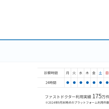
診察時間
月
火
水
木
金
土
日
24時間
●
●
●
●
●
●
●
175
ファストドクター利用実績
万
※2024年9月末時点のプラットフォーム利用件