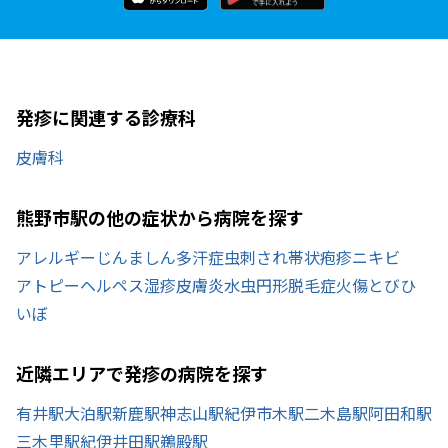
発疹に関連する診療科
皮膚科
熊野市駅の他の症状から病院を探す
アレルギー
じんましん
多汗症
虫刺され
帯状疱疹
ニキビ
アトピー
ヘルペス
湿疹
皮膚炎
水虫
円形脱毛症
火傷
とびひ
いぼ
近隣エリアで発疹の病院を探す
有井駅
大泊駅
新鹿駅
神志山駅
紀伊市木駅
二木島駅
阿田和駅
三木里駅
紀伊井田駅
鵜殿駅