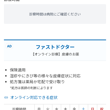
診察時間は病院にご確認ください
ファストドクター
AD
【オンライン診療】皮膚のお薬
保険適用
湿疹やにきび等の様々な皮膚症状に対応
処方箋は薬局か宅配で受け取り
*処方は医師の判断によります
オンライン対応できる症状
診察時間
月
火
水
木
金
土
日
祝