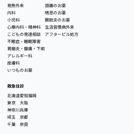
発熱外来
頭痛のお薬
内科
喘息のお薬
小児科
膀胱炎のお薬
心療内科・精神科
生活習慣病外来
こどもの発達相談
アフターピル処方
不眠症・睡眠障害
胃腸炎・腹痛・下痢
アレルギー科
皮膚科
いつものお薬
救急往診
北海道
愛知
福岡
東京
大阪
神奈川
兵庫
埼玉
京都
千葉
奈良