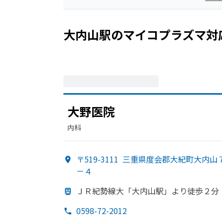
大内山駅
の
マイコプラズマ
対
大野医院
内科
〒519-3111
三重県度会郡大紀町大内山
－４
ＪＲ紀勢線大「大内山駅」より
徒歩２分
0598-72-2012