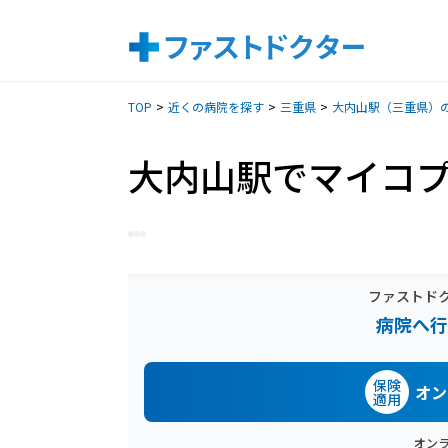
TOP
近くの病院を探す
三重県
大内山駅（三重県）
大内山駅でマイコ
ファストド
病院へ行
保険
オン
適用
オン