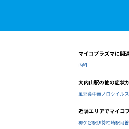
マイコプラズマに関
内科
大内山駅の他の症状
風邪
食中毒
ノロウイルス
近隣エリアでマイコ
梅ケ谷駅
伊勢柏崎駅
阿曽