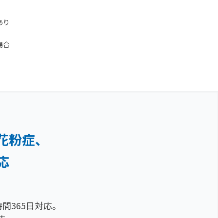
あり
場合
花粉症、
応
間365日対応。