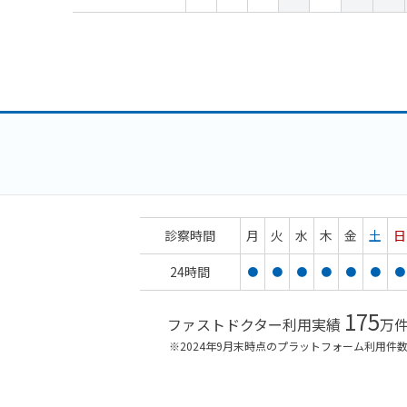
診察時間
月
火
水
木
金
土
日
24時間
●
●
●
●
●
●
●
175
ファストドクター利用実績
万
※2024年9月末時点のプラットフォーム利用件