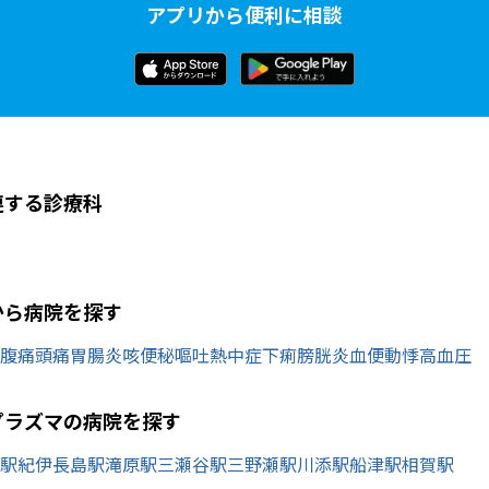
アプリから便利に相談
連する診療科
から病院を探す
腹痛
頭痛
胃腸炎
咳
便秘
嘔吐
熱中症
下痢
膀胱炎
血便
動悸
高血圧
プラズマの病院を探す
駅
紀伊長島駅
滝原駅
三瀬谷駅
三野瀬駅
川添駅
船津駅
相賀駅