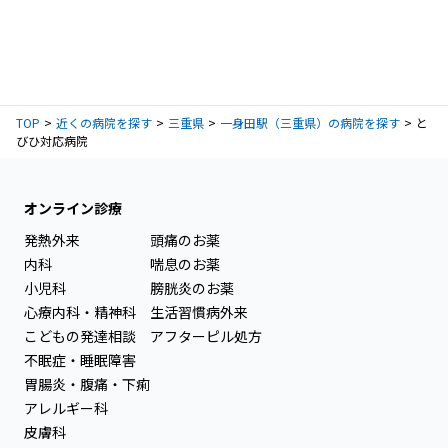
TOP
近くの病院を探す
三重県
一身田駅（三重県）の病院を探す
と
びひ対応病院
オンライン診療
発熱外来
頭痛のお薬
内科
喘息のお薬
小児科
膀胱炎のお薬
心療内科・精神科
生活習慣病外来
こどもの発達相談
アフターピル処方
不眠症・睡眠障害
胃腸炎・腹痛・下痢
アレルギー科
皮膚科