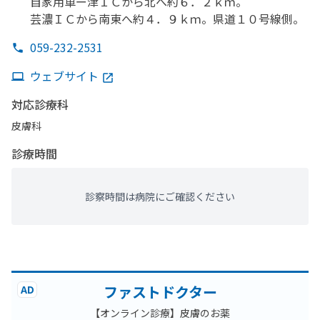
自家用車ー津ＩＣから
北へ
約６．
２ｋｍ。
芸濃ＩＣから
南東へ
約４．
９ｋｍ。
県道１０号線側。
059-232-2531
ウェブサイト
対応診療科
皮膚科
診療時間
診察時間は病院にご確認ください
ファストドクター
AD
【オンライン診療】皮膚のお薬