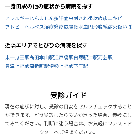
一身田駅の他の症状から病院を探す
アレルギー
じんましん
多汗症
虫刺され
帯状疱疹
ニキビ
アトピー
ヘルペス
湿疹
発疹
皮膚炎
水虫
円形脱毛症
火傷
いぼ
近隣エリアでとびひの病院を探す
東一身田駅
高田本山駅
江戸橋駅
白塚駅
津駅
河芸駅
豊津上野駅
津新町駅
伊勢上野駅
下庄駅
受診ガイド
現在の症状に対し、受診の目安をセルフチェックすること
ができます。どう受診したら良いか迷った場合、参考にし
てみてください。判断に迷う場合は、お気軽にファストド
クターへご相談ください。