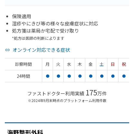
保険適用
湿疹やにきび等の様々な皮膚症状に対応
処方箋は薬局か宅配で受け取り
*処方は医師の判断によります
オンライン対応できる症状
診察時間
月
火
水
木
金
土
日
祝
24時間
●
●
●
●
●
●
●
●
175
ファストドクター利用実績
万件
※2024年9月末時点のプラットフォーム利用件数
海野整形外科