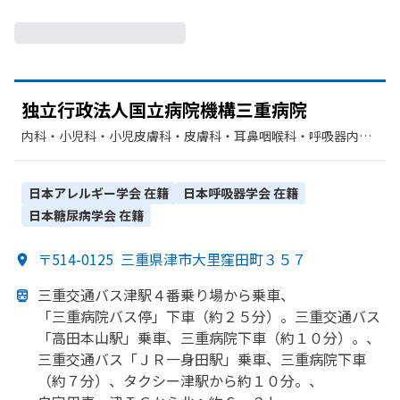
独立行政法人国立病院機構三重病院
内科・​小児科・​小児皮膚科・​皮膚科・​耳鼻咽喉科・​呼吸器内
科・​アレルギー科・​心療内科・​精神科・神経科・​神経内科・​整
形外科・​糖尿病内科・​小児外科・​眼科・​リハビリテーション・​
放射線科・​歯科・​歯科口腔外科・​呼吸器科・​麻酔科
日本アレルギー学会
在籍
日本呼吸器学会
在籍
日本糖尿病学会
在籍
〒514-0125
三重県津市大里窪田町３５７
三重交通バス津駅４番乗り
場から
乗車、
「三重病院バス停」下車
（約２５分）。
三重交通バス
「高田本山駅」
乗車、
三重病院下車
（約１０分）。、
三重交通バス「ＪＲ一身田駅」
乗車、
三重病院下車
（約７分）、
タクシー津駅から
約１０分。、