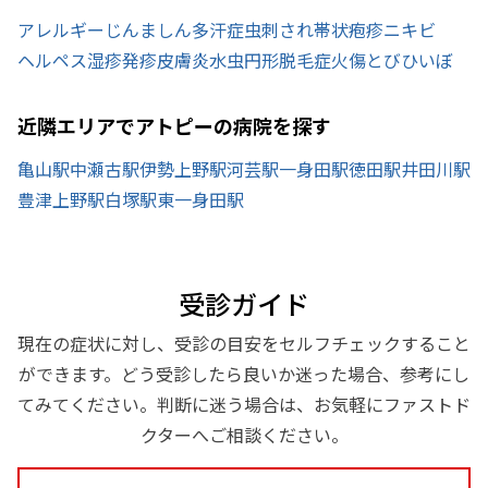
アレルギー
じんましん
多汗症
虫刺され
帯状疱疹
ニキビ
ヘルペス
湿疹
発疹
皮膚炎
水虫
円形脱毛症
火傷
とびひ
いぼ
近隣エリアでアトピーの病院を探す
亀山駅
中瀬古駅
伊勢上野駅
河芸駅
一身田駅
徳田駅
井田川駅
豊津上野駅
白塚駅
東一身田駅
受診ガイド
現在の症状に対し、受診の目安をセルフチェックすること
ができます。どう受診したら良いか迷った場合、参考にし
てみてください。判断に迷う場合は、お気軽にファストド
クターへご相談ください。