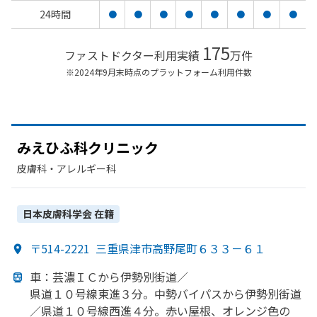
24時間
●
●
●
●
●
●
●
●
175
ファストドクター利用実績
万件
※2024年9月末時点のプラットフォーム利用件数
みえ
ひふ科ク
リニック
皮膚科・​アレルギー科
日本皮膚科学会
在籍
〒514-2221
三重県津市高野尾町６３３－６１
車：芸濃ＩＣから
伊勢別街道／
県道１０号線東進３分。
中勢バイパスから
伊勢別街道
／県道１０号線西進４分。
赤い
屋根、
オレンジ色の