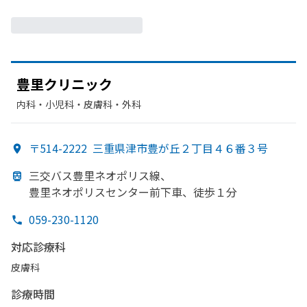
豊里クリニック
内科・​小児科・​皮膚科・​外科
〒514-2222
三重県津市豊が丘２丁目４６番３号
三交バス豊里ネオポリス線、
豊里ネオポリスセンター前下車、
徒歩１分
059-230-1120
対応診療科
皮膚科
診療時間