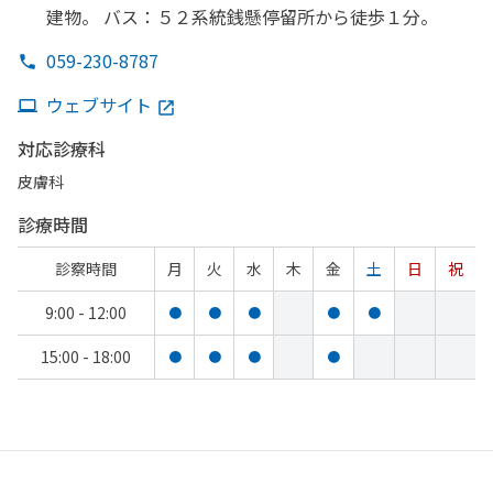
建物。
バス：５２系統銭懸停留所から
徒歩１分。
059-230-8787
ウェブサイト
対応診療科
皮膚科
診療時間
診察時間
月
火
水
木
金
土
日
祝
9:00 - 12:00
●
●
●
●
●
15:00 - 18:00
●
●
●
●