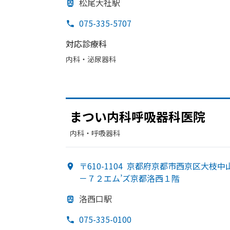
松尾大社駅
075-335-5707
対応診療科
内科・​泌尿器科
まつい
内科呼吸器科医院
内科・​呼吸器科
〒610-1104
京都府京都市西京区大枝中
－７２エム’ズ京都洛西１階
洛西口駅
075-335-0100