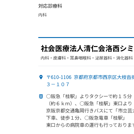
対応診療科
内科
社会医療法人清仁会洛西シミ
内科・​皮膚科・​耳鼻咽喉科・​泌尿器科・​消化器科
神経内科・​リウマチ科・​循環器科・​婦人科・​ペ
〒610-1106
京都府京都市西京区大枝沓
３－１０７
○阪急
「桂駅」より
タクシーで
約１５分
（約６ｋｍ）、
○阪急
「桂駅」
東口より
京阪京都交通亀岡行きバスにて
「市立芸
下車、
徒歩１分、
○阪急電車
「桂駅」
東口からの
病院車の
運行も
行っておりま