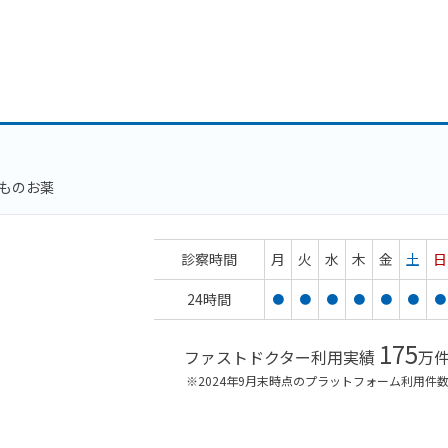
ものお薬
診察時間
月
火
水
木
金
土
日
24時間
●
●
●
●
●
●
●
175
ファストドクター利用実績
万
※2024年9月末時点のプラットフォーム利用件