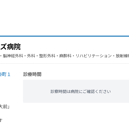
ズ病院
・​脳神経外科・​外科・​整形外科・​麻酔科・​リハビリテーション・​放射線
インクリニック・​歯科
掛町１
診療時間
診察時間は病院にご確認ください
大前」
す