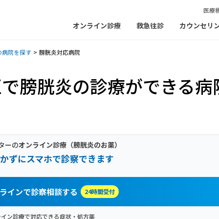
医療
オンライン診療
救急往診
カウンセリ
の病院を探す
膀胱炎対応病院
区で膀胱炎の診療ができる病
ターの
オンライン診療
（膀胱炎のお薬）
かずにスマホで診察できます
ラインで診察相談する
24時間受付
ライン診療で対応できる症状・処方薬