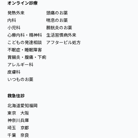
オンライン診療
発熱外来
頭痛のお薬
内科
喘息のお薬
小児科
膀胱炎のお薬
心療内科・精神科
生活習慣病外来
こどもの発達相談
アフターピル処方
不眠症・睡眠障害
胃腸炎・腹痛・下痢
アレルギー科
皮膚科
いつものお薬
救急往診
北海道
愛知
福岡
東京
大阪
神奈川
兵庫
埼玉
京都
千葉
奈良