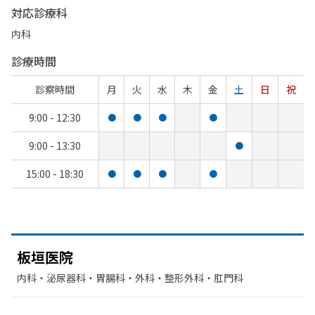
対応診療科
内科
診療時間
診察時間
月
火
水
木
金
土
日
祝
9:00 - 12:30
●
●
●
●
9:00 - 13:30
●
15:00 - 18:30
●
●
●
●
板垣医院
内科・​泌尿器科・​胃腸科・​外科・​整形外科・​肛門科