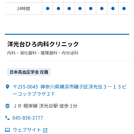
24時間
●
●
●
●
●
●
●
●
洋光台ひろ内科クリニック
内科・​消化器科・​循環器科・​内分泌科
日本高血圧学会
在籍
〒235-0045
神奈川県横浜市磯子区洋光台３－１３ピ
ーコックプラザ２Ｆ
ＪＲ 根岸線 洋光台駅 徒歩 1分
045-836-3777
ウェブサイト