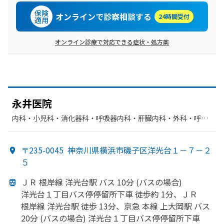
保険
オンラインで診察相談する
24時間受付
適用
オンライン診療で対応できる症状・処方薬
永井医院
内科・​小児科・​消化器科・​呼吸器内科・​肝臓内科・外科・​呼吸
器科・​胃腸科
〒235-0045
神奈川県横浜市磯子区洋光台１－７－２
５
ＪＲ 根岸線 洋光台駅 バス 10分 (バスの
場合)
洋光台１丁目バス停停留所下車 徒歩約 1分、
ＪＲ
根岸線 洋光台駅 徒歩 13分、
京急 本線 上大岡駅 バス
20分 (バスの
場合) 洋光台１丁目バス停停留所下車