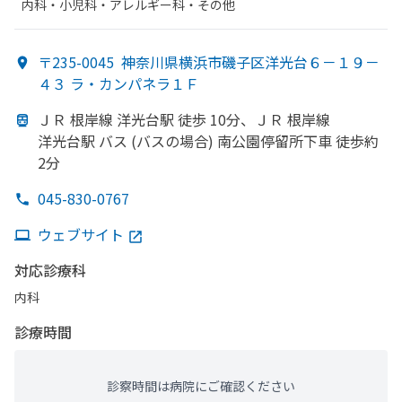
内科・​小児科・​アレルギー科・​その他
〒235-0045
神奈川県横浜市磯子区洋光台６－１９－
４３ ラ・カンパネラ１Ｆ
ＪＲ 根岸線 洋光台駅 徒歩 10分、
ＪＲ 根岸線
洋光台駅 バス (バスの
場合) 南公園停留所下車 徒歩約
2分
045-830-0767
ウェブサイト
対応診療科
内科
診療時間
診察時間は病院にご確認ください