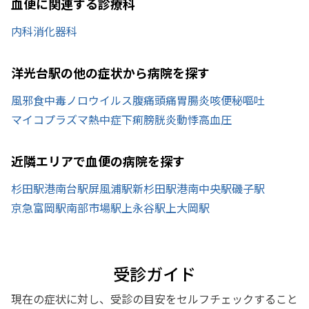
血便に関連する診療科
内科
消化器科
洋光台駅の他の症状から病院を探す
風邪
食中毒
ノロウイルス
腹痛
頭痛
胃腸炎
咳
便秘
嘔吐
マイコプラズマ
熱中症
下痢
膀胱炎
動悸
高血圧
近隣エリアで血便の病院を探す
杉田駅
港南台駅
屏風浦駅
新杉田駅
港南中央駅
磯子駅
京急富岡駅
南部市場駅
上永谷駅
上大岡駅
受診ガイド
現在の症状に対し、受診の目安をセルフチェックすること