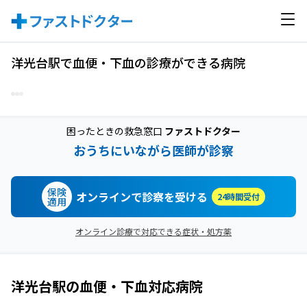
洋光台駅で血便・下血の診療ができる病院
困ったときの救急窓口
ファストドクター
おうちにいながら医師が診察
保険
オンラインで診察を受ける
24時間受付
適用
オンライン診療で対応できる症状・処方薬
洋光台駅
の
血便・下血
対応病院