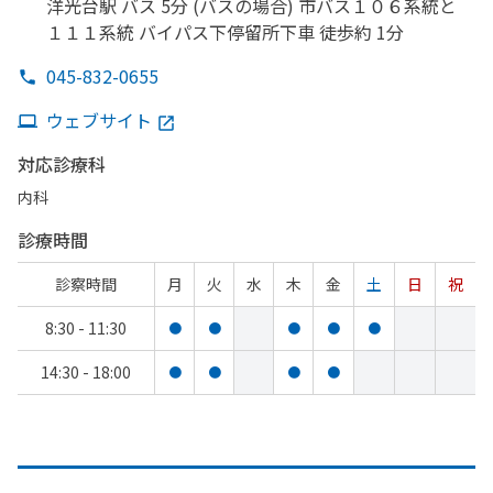
洋光台駅 バス 5分 (バスの
場合) 市バス１０６系統と
１１１系統 バイパス下停留所下車 徒歩約 1分
045-832-0655
ウェブサイト
対応診療科
内科
診療時間
診察時間
月
火
水
木
金
土
日
祝
8:30 - 11:30
●
●
●
●
●
14:30 - 18:00
●
●
●
●