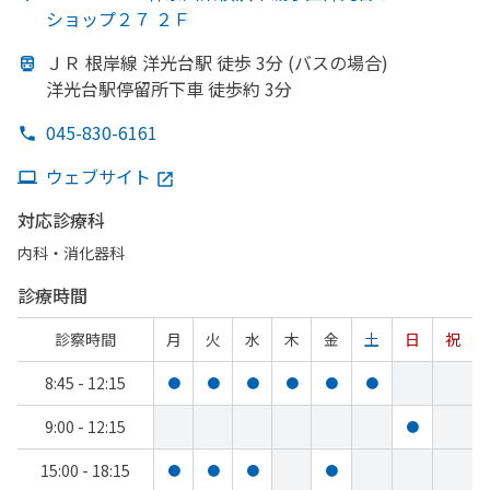
ショップ２７ ２Ｆ
ＪＲ 根岸線 洋光台駅 徒歩 3分 (バスの
場合)
洋光台駅停留所下車 徒歩約 3分
045-830-6161
ウェブサイト
対応診療科
内科・​消化器科
診療時間
診察時間
月
火
水
木
金
土
日
祝
8:45 - 12:15
●
●
●
●
●
●
9:00 - 12:15
●
15:00 - 18:15
●
●
●
●