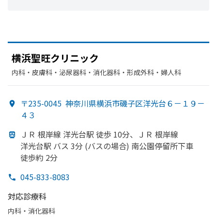
横浜聖旺クリニック
内科・​皮膚科・​泌尿器科・​消化器科・​形成外科・​婦人科
〒235-0045
神奈川県横浜市磯子区洋光台６－１９－
４３
ＪＲ 根岸線 洋光台駅 徒歩 10分、
ＪＲ 根岸線
洋光台駅 バス 3分 (バスの
場合) 南公園停留所下車
徒歩約 2分
045-833-8083
対応診療科
内科・​消化器科