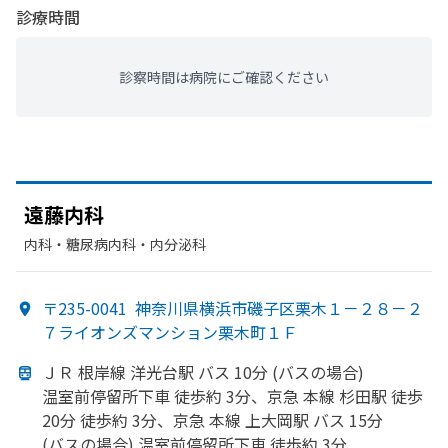
診療時間
診察時間は病院にご確認ください
遠藤内科
内科・​糖尿病内科・​内分泌科
〒235-0041
神奈川県横浜市磯子区栗木１－２８－２
７ライオンズマンション栗木町１Ｆ
ＪＲ 根岸線 洋光台駅 バス 10分 (バスの
場合)
温室前停留所下車 徒歩約 3分、
京急 本線 杉田駅 徒歩
20分 徒歩約 3分、
京急 本線 上大岡駅 バス 15分
(バスの
場合) 温室前停留所下車 徒歩約 3分