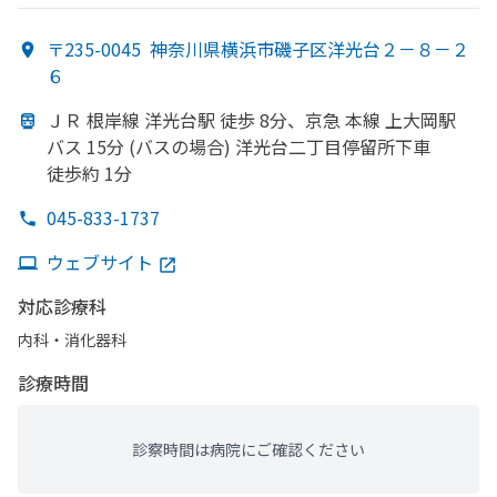
〒235-0045
神奈川県横浜市磯子区洋光台２－８－２
６
ＪＲ 根岸線 洋光台駅 徒歩 8分、
京急 本線 上大岡駅
バス 15分 (バスの
場合) 洋光台二丁目停留所下車
徒歩約 1分
045-833-1737
ウェブサイト
対応診療科
内科・​消化器科
診療時間
診察時間は病院にご確認ください