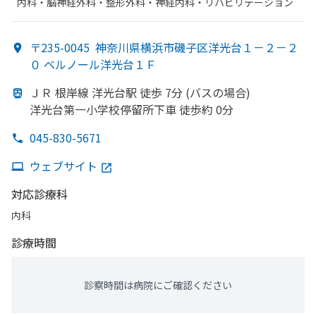
内科・​脳神経外科・​整形外科・​神経内科・​リハビリテーション
〒235-0045
神奈川県横浜市磯子区洋光台１－２－２
０ ベルノール洋光台１Ｆ
ＪＲ 根岸線 洋光台駅 徒歩 7分 (バスの
場合)
洋光台第一小学校停留所下車 徒歩約 0分
045-830-5671
ウェブサイト
対応診療科
内科
診療時間
診察時間は病院にご確認ください