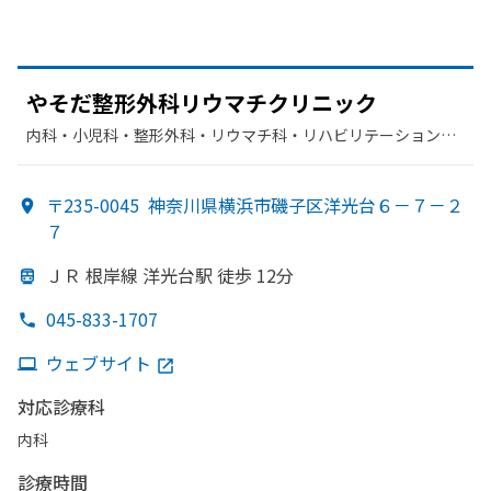
や
そだ整形外科リウマチクリニック
内科・​小児科・​整形外科・​リウマチ科・​リハビリテーション・​
放射線科
〒235-0045
神奈川県横浜市磯子区洋光台６－７－２
７
ＪＲ 根岸線 洋光台駅 徒歩 12分
045-833-1707
ウェブサイト
対応診療科
内科
診療時間