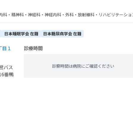
内科・​精神科・神経科・​神経内科・​外科・​放射線科・​リハビリテーショ
査・病理診断・​肝臓内科・外科・​糖尿病内科・​腎臓内科・外科
日本睡眠学会
在籍
日本糖尿病学会
在籍
丁目１
診療時間
診察時間は病院にご確認ください
営バス
16番鴨