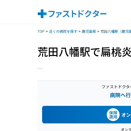
TOP
近くの病院を探す
鹿児島県
荒田八幡駅（鹿児
荒田八幡駅で扁桃
ファストドクタ
病院へ行
保険
オン
適用
オン