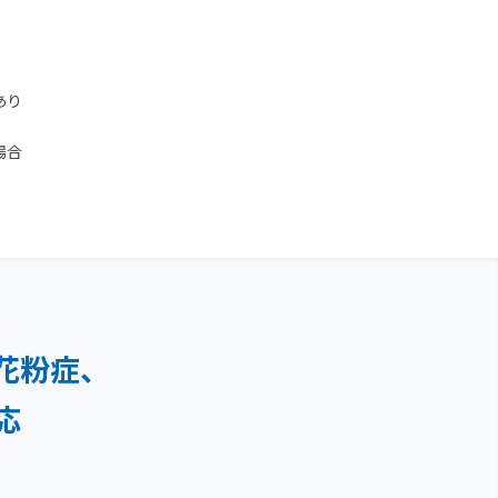
あり
場合
花粉症、
応
）