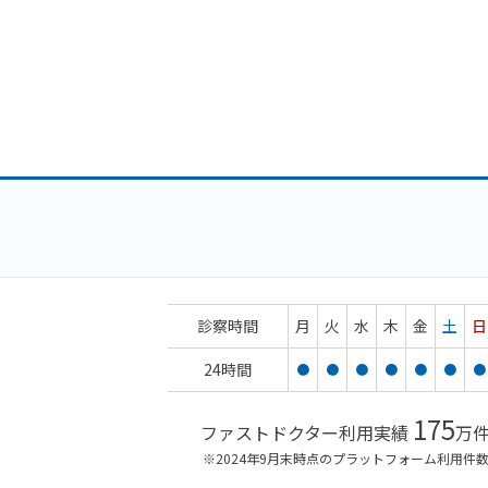
診察時間
月
火
水
木
金
土
日
24時間
●
●
●
●
●
●
●
175
ファストドクター利用実績
万
※2024年9月末時点のプラットフォーム利用件