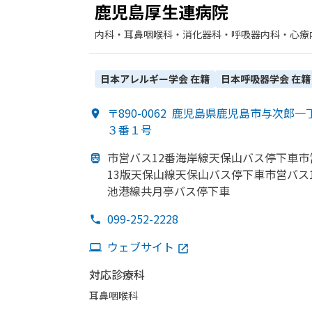
鹿児島厚生連病院
内科・​耳鼻咽喉科・​消化器科・​呼吸器内科・​心療
循環器科・​麻酔科・​眼科・​呼吸器外科・​臨床検
日本アレルギー学会
在籍
日本呼吸器学会
在籍
〒890-0062
鹿児島県鹿児島市与次郎一
３番１号
市営バス12番海岸線天保山バス停下車市
13版天保山線天保山バス停下車市営バス
池港線共月亭バス停下車
099-252-2228
ウェブサイト
対応診療科
耳鼻咽喉科