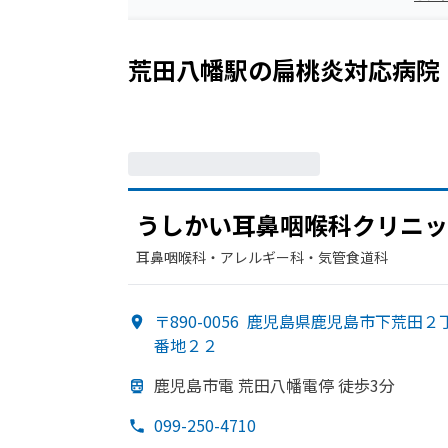
荒田八幡駅
の
扁桃炎
対応病院
うしかい
耳鼻咽喉科クリニッ
耳鼻咽喉科・​アレルギー科・​気管食道科
〒890-0056
鹿児島県鹿児島市下荒田２
番地２２
鹿児島市電 荒田八幡電停 徒歩3分
099-250-4710