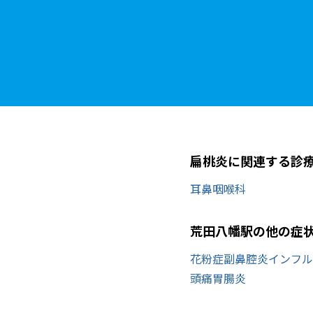
扁桃炎に関連する診
耳鼻咽喉科
荒田八幡駅の他の症
花粉症
副鼻腔炎
インフル
頭痛
胃腸炎