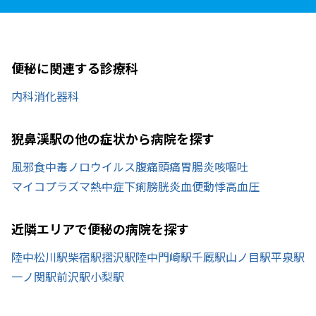
便秘に関連する診療科
内科
消化器科
猊鼻渓駅の他の症状から病院を探す
風邪
食中毒
ノロウイルス
腹痛
頭痛
胃腸炎
咳
嘔吐
マイコプラズマ
熱中症
下痢
膀胱炎
血便
動悸
高血圧
近隣エリアで便秘の病院を探す
陸中松川駅
柴宿駅
摺沢駅
陸中門崎駅
千厩駅
山ノ目駅
平泉駅
一ノ関駅
前沢駅
小梨駅