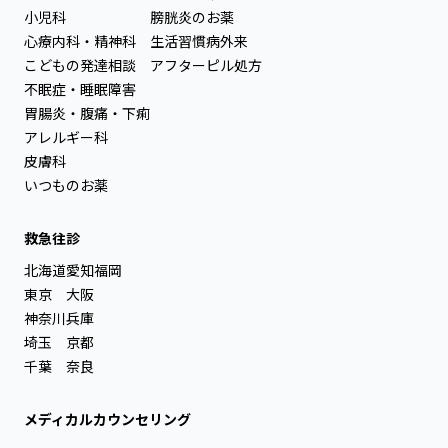
小児科
膀胱炎のお薬
心療内科・精神科
生活習慣病外来
こどもの発達相談
アフターピル処方
不眠症・睡眠障害
胃腸炎・腹痛・下痢
アレルギー科
皮膚科
いつものお薬
救急往診
北海道
愛知
福岡
東京
大阪
神奈川
兵庫
埼玉
京都
千葉
奈良
メディカルカウンセリング