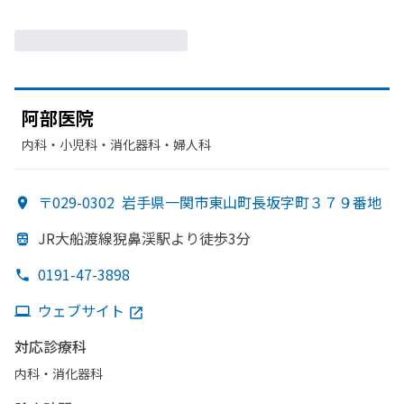
阿部
医院
内科・​小児科・​消化器科・​婦人科
〒029-0302
岩手県一関市東山町長坂字町３７９番地
JR大船渡線猊鼻渓駅より
徒歩3分
0191-47-3898
ウェブサイト
対応診療科
内科・​消化器科