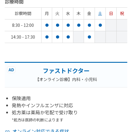
診療時間
診察時間
月
火
水
木
金
土
日
祝
8:30 - 12:00
●
●
●
●
●
●
14:30 - 17:30
●
●
●
●
ファストドクター
AD
【オンライン診療】内科・小児科
保険適用
発熱やインフルエンザに対応
処方薬は薬局か宅配で受け取り
*処方は医師の判断によります
オンライン対応できる症状