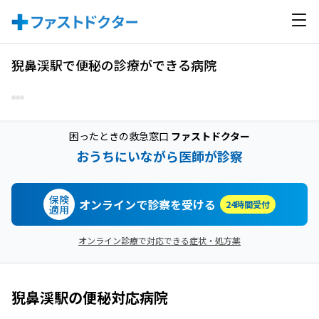
猊鼻渓駅で便秘の診療ができる病院
困ったときの救急窓口
ファストドクター
おうちにいながら医師が診察
保険
オンラインで診察を受ける
24時間受付
適用
オンライン診療で対応できる症状・処方薬
猊鼻渓駅
の
便秘
対応病院