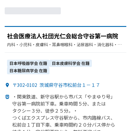
社会医療法人社団光仁会総合守谷第一病院
内科・​小児科・​皮膚科・​耳鼻咽喉科・​泌尿器科・​消化器科・​呼
吸器内科・​アレルギー科・​心療内科・​神経内科・​呼吸器科・​循
環器科・​糖尿病内科・​外科・​血液内科・​整形外科・​形成外科・​
脳神経外科・​心臓血管外科・​産婦人科・​眼科・​リハビリテーシ
日本呼吸器学会
在籍
日本皮膚科学会
在籍
ョン・​放射線科・​麻酔科・​呼吸器外科・​腎臓内科・外科・​婦人
日本糖尿病学会
在籍
科・​乳腺外科・​産科
〒302-0102
茨城県守谷市松前台１－１７
・関東鉄道、
新守谷駅から
市バス
「やまゆり
号」
守谷第一病院前下車。
乗車時間５分、
または
タクシー３分、
徒歩２５分。
・
つくばエクスプレス守谷駅から、
市内路線バス、
松前台１丁目下車、
乗車時間約２０分バス停から