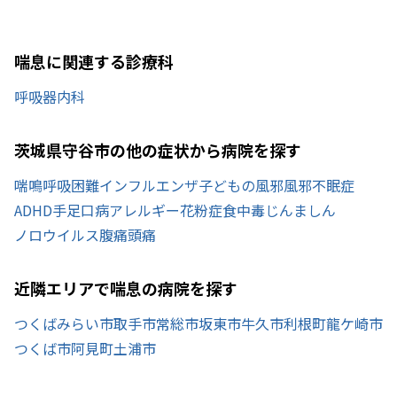
喘息に関連する診療科
呼吸器内科
茨城県守谷市の他の症状から病院を探す
喘鳴
呼吸困難
インフルエンザ
子どもの風邪
風邪
不眠症
ADHD
手足口病
アレルギー
花粉症
食中毒
じんましん
ノロウイルス
腹痛
頭痛
近隣エリアで喘息の病院を探す
つくばみらい市
取手市
常総市
坂東市
牛久市
利根町
龍ケ崎市
つくば市
阿見町
土浦市