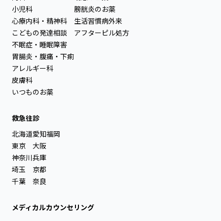
小児科
膀胱炎のお薬
心療内科・精神科
生活習慣病外来
こどもの発達相談
アフターピル処方
不眠症・睡眠障害
胃腸炎・腹痛・下痢
アレルギー科
皮膚科
いつものお薬
救急往診
北海道
愛知
福岡
東京
大阪
神奈川
兵庫
埼玉
京都
千葉
奈良
メディカルカウンセリング