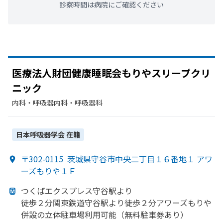
診察時間は病院にご確認ください
医療法人財団健康睡眠会もりやスリープクリ
ニック
内科・​呼吸器内科・​呼吸器科
日本呼吸器学会
在籍
〒302-0115
茨城県守谷市中央二丁目１６番地１ アワ
ーズもりや１Ｆ
つくばエクスプレス守谷駅より
徒歩２分関東鉄道守谷駅より
徒歩２分アワーズもりや
併設の
立体駐車場利用
可能
（無料
駐車券
あり）