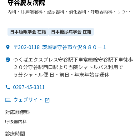
守谷慶友病院
内科・​耳鼻咽喉科・​泌尿器科・​消化器科・​呼吸器内科・​リウマ
チ科・​外科・​整形外科・​放射線科・​脳神経外科・​神経内科・​麻
酔科・​肛門科・​循環器科・​糖尿病内科・​腎臓内科・外科・​呼吸
器科・​その他・​乳腺外科・​人工透析・​呼吸器外科・​気管食道
日本睡眠学会
在籍
日本糖尿病学会
在籍
科・​胃腸科・​肝臓内科・外科
〒302-0118
茨城県守谷市立沢９８０－１
つくばエクスプレス守谷駅下車常総線守谷駅下車徒歩
２０分守谷駅西口駅より
当院シャトルバス利用で
５分シャトル便 日・祭日・年末年始は
運休
0297-45-3311
ウェブサイト
対応診療科
呼吸器内科
診療時間