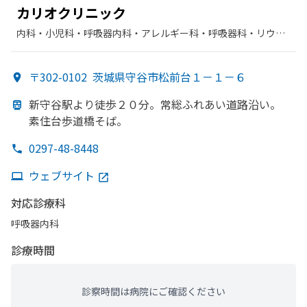
カリオクリニック
内科・​小児科・​呼吸器内科・​アレルギー科・​呼吸器科・​リウマ
チ科
〒302-0102
茨城県守谷市松前台１－１－６
新守谷駅より
徒歩２０分。
常総ふれあ
い
道路沿い。
素住台歩道橋そば。
0297-48-8448
ウェブサイト
対応診療科
呼吸器内科
診療時間
診察時間は病院にご確認ください