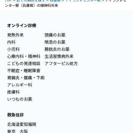
ンター駅（兵庫県）の精神科外来
オンライン診療
発熱外来
頭痛のお薬
内科
喘息のお薬
小児科
膀胱炎のお薬
心療内科・精神科
生活習慣病外来
こどもの発達相談
アフターピル処方
不眠症・睡眠障害
胃腸炎・腹痛・下痢
アレルギー科
皮膚科
いつものお薬
救急往診
北海道
愛知
福岡
東京
大阪