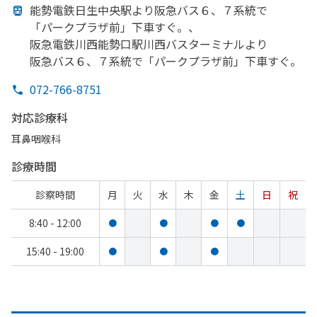
能勢電鉄日生中央駅より
阪急バス６、
７系統で
「パークプラザ前」
下車すぐ。、
阪急電鉄川西能勢口駅川西バスターミナルより
阪急バス６、
７系統で
「パークプラザ前」
下車すぐ。
072-766-8751
対応診療科
耳鼻咽喉科
診療時間
診察時間
月
火
水
木
金
土
日
祝
8:40 - 12:00
●
●
●
●
15:40 - 19:00
●
●
●