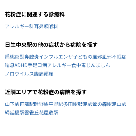
花粉症に関連する診療科
アレルギー科
耳鼻咽喉科
日生中央駅の他の症状から病院を探す
扁桃炎
副鼻腔炎
インフルエンザ
子どもの風邪
風邪
不眠症
喘息
ADHD
手足口病
アレルギー
食中毒
じんましん
ノロウイルス
腹痛
頭痛
近隣エリアで花粉症の病院を探す
山下駅
笹部駅
畦野駅
平野駅
多田駅
鼓滝駅
鶯の森駅
滝山駅
絹延橋駅
雲雀丘花屋敷駅