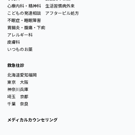
心療内科・精神科
生活習慣病外来
こどもの発達相談
アフターピル処方
不眠症・睡眠障害
胃腸炎・腹痛・下痢
アレルギー科
皮膚科
いつものお薬
救急往診
北海道
愛知
福岡
東京
大阪
神奈川
兵庫
埼玉
京都
千葉
奈良
メディカルカウンセリング