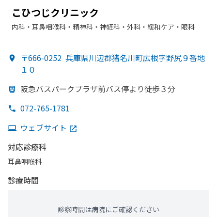
こ
ひつじクリニック
内科・​耳鼻咽喉科・​精神科・神経科・​外科・​緩和ケア・​眼科
〒666-0252
兵庫県川辺郡猪名川町広根字野尻９番地
１０
阪急バスパークプラザ前バス停より
徒歩３分
072-765-1781
ウェブサイト
対応診療科
耳鼻咽喉科
診療時間
診察時間は病院にご確認ください