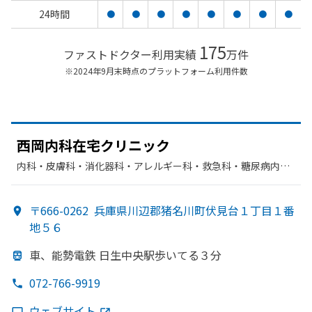
24時間
●
●
●
●
●
●
●
●
175
ファストドクター利用実績
万件
※2024年9月末時点のプラットフォーム利用件数
西岡内科在宅クリニック
内科・​皮膚科・​消化器科・​アレルギー科・​救急科・​糖尿病内
科・​緩和ケア・​形成外科・​美容皮膚科
〒666-0262
兵庫県川辺郡猪名川町伏見台１丁目１番
地５６
車、
能勢電鉄 日生中央駅歩いてる
３分
072-766-9919
ウェブサイト