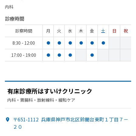
内科
診療時間
診察時間
月
火
水
木
金
土
日
祝
8:30 - 12:00
●
●
●
●
●
●
17:00 - 19:00
●
●
●
●
有床診療所は
すいけクリニック
内科・​胃腸科・​放射線科・​緩和ケア
〒651-1112
兵庫県神戸市北区鈴蘭台東町１丁目７－
２０