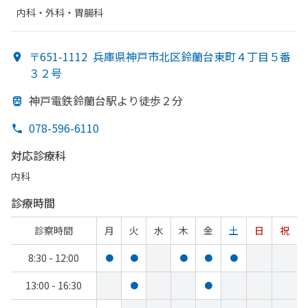
内科・​外科・​胃腸科
〒651-1112
兵庫県神戸市北区鈴蘭台東町４丁目５番
３２号
神戸電鉄鈴蘭台駅より
徒歩２分
078-596-6110
対応診療科
内科
診療時間
診察時間
月
火
水
木
金
土
日
祝
8:30 - 12:00
●
●
●
●
●
13:00 - 16:30
●
●