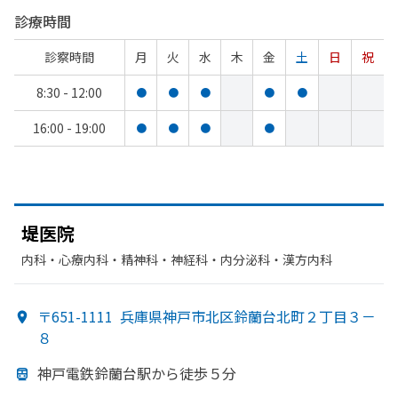
診療時間
診察時間
月
火
水
木
金
土
日
祝
8:30 - 12:00
●
●
●
●
●
16:00 - 19:00
●
●
●
●
堤医院
内科・​心療内科・​精神科・神経科・​内分泌科・​漢方内科
〒651-1111
兵庫県神戸市北区鈴蘭台北町２丁目３－
８
神戸電鉄鈴蘭台駅から
徒歩５分