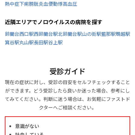
熱中症
下痢
膀胱炎
血便
動悸
高血圧
近隣エリアでノロウイルスの病院を探す
鈴蘭台西口駅
西鈴蘭台駅
北鈴蘭台駅
山の街駅
藍那駅
鵯越駅
箕谷駅
丸山駅
長田駅
谷上駅
受診ガイド
現在の症状に対し、受診の目安をセルフチェックすること
ができます。どう受診したら良いか迷った場合、参考にし
てみてください。判断に迷う場合は、お気軽にファストド
クターへご相談ください。
意識がない
吐血している