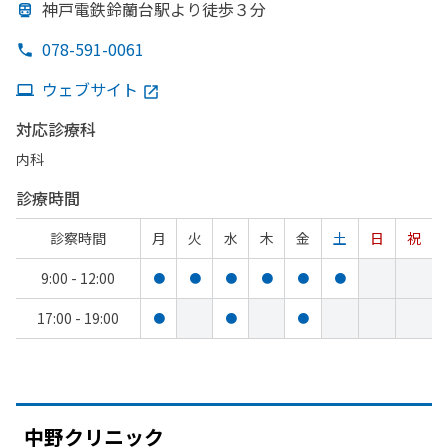
神戸電鉄鈴蘭台駅より
徒歩３分
078-591-0061
ウェブサイト
対応診療科
内科
診療時間
診察時間
月
火
水
木
金
土
日
祝
9:00 - 12:00
●
●
●
●
●
●
17:00 - 19:00
●
●
●
中野クリニック