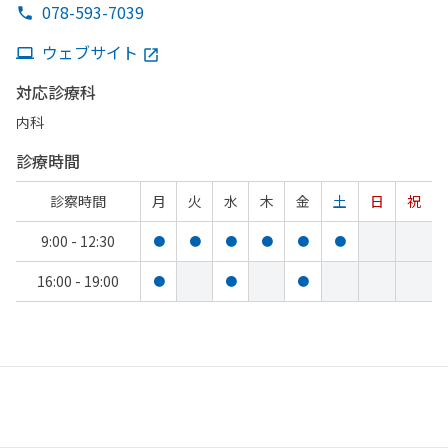
078-593-7039
ウェブサイト
対応診療科
内科
診療時間
診察時間
月
火
水
木
金
土
日
祝
9:00 - 12:30
●
●
●
●
●
●
16:00 - 19:00
●
●
●