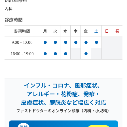
対応診療科
内科
診療時間
診察時間
月
火
水
木
金
土
日
祝
9:00 - 12:00
●
●
●
●
●
●
16:00 - 19:00
●
●
●
●
インフル・コロナ、風邪症状、
アレルギー・花粉症、発疹・
皮膚症状、膀胱炎など幅広く対応
ファストドクターの
オンライン診療（内科・小児科）