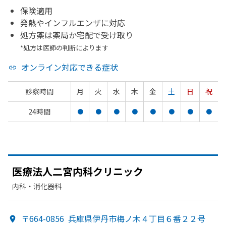
保険適用
発熱やインフルエンザに対応
処方薬は薬局か宅配で受け取り
*処方は医師の判断によります
オンライン対応できる症状
診察時間
月
火
水
木
金
土
日
祝
24時間
●
●
●
●
●
●
●
●
医療法人二宮内科クリニック
内科・​消化器科
〒664-0856
兵庫県伊丹市梅ノ木４丁目６番２２号