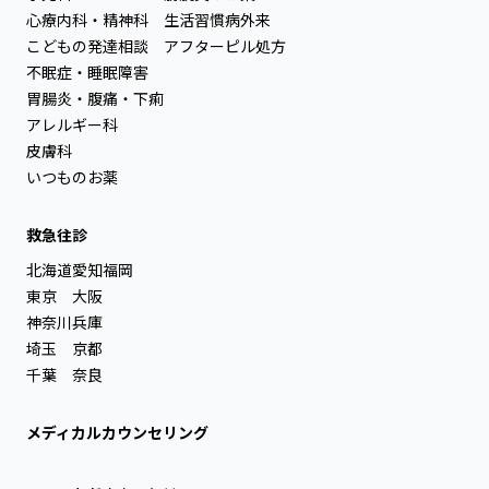
心療内科・精神科
生活習慣病外来
こどもの発達相談
アフターピル処方
不眠症・睡眠障害
胃腸炎・腹痛・下痢
アレルギー科
皮膚科
いつものお薬
救急往診
北海道
愛知
福岡
東京
大阪
神奈川
兵庫
埼玉
京都
千葉
奈良
メディカルカウンセリング