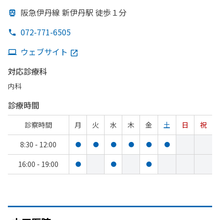
阪急伊丹線 新伊丹駅 徒歩１分
072-771-6505
ウェブサイト
対応診療科
内科
診療時間
診察時間
月
火
水
木
金
土
日
祝
8:30 - 12:00
●
●
●
●
●
●
16:00 - 19:00
●
●
●