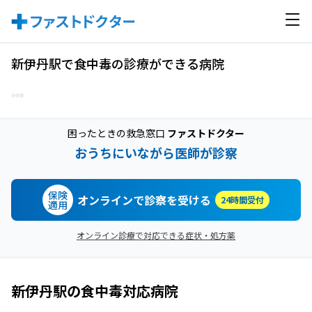
新伊丹駅で食中毒の診療ができる病院
困ったときの救急窓口
ファストドクター
おうちにいながら医師が診察
保険
オンラインで診察を受ける
24時間受付
適用
オンライン診療で対応できる症状・処方薬
新伊丹駅
の
食中毒
対応病院