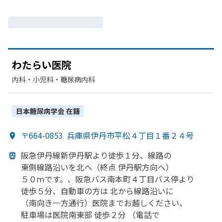
わたらい
医院
内科・​小児科・​糖尿病内科
日本糖尿病学会
在籍
〒664-0853
兵庫県伊丹市平松４丁目１番２４号
阪急伊丹線新伊丹駅より
徒歩１分、
線路の
東側線路沿いを
北へ
（終点 伊丹駅方
向へ）
５０ｍです。、
阪急バス南本町４丁目バス停より
徒歩５分、
自動車の
方は
北から
線路沿いに
（南向き一方
通行）
医院まで
お越しください、
駐車場は
医院南東部
徒歩２分
（電話で