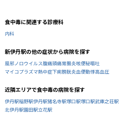
食中毒に関連する診療科
内科
新伊丹駅の他の症状から病院を探す
風邪
ノロウイルス
腹痛
頭痛
胃腸炎
咳
便秘
嘔吐
マイコプラズマ
熱中症
下痢
膀胱炎
血便
動悸
高血圧
近隣エリアで食中毒の病院を探す
伊丹駅
稲野駅
伊丹駅
猪名寺駅
塚口駅
塚口駅
武庫之荘駅
北伊丹駅
園田駅
立花駅