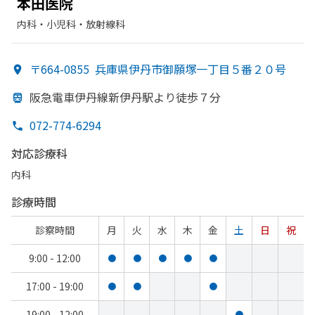
本田医院
内科・​小児科・​放射線科
〒664-0855
兵庫県伊丹市御願塚一丁目５番２０号
阪急電車伊丹線新伊丹駅より
徒歩７分
072-774-6294
対応診療科
内科
診療時間
診察時間
月
火
水
木
金
土
日
祝
9:00 - 12:00
●
●
●
●
●
17:00 - 19:00
●
●
●
19:00 - 12:00
●