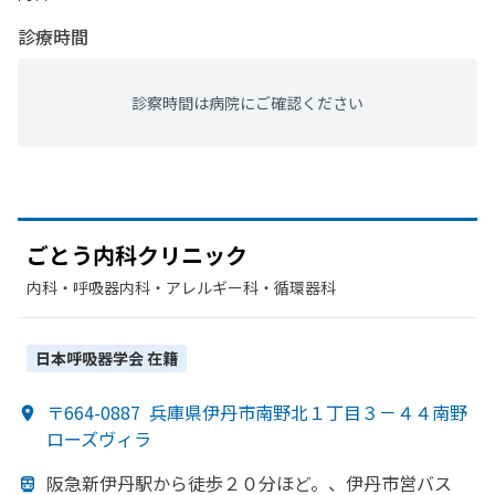
診療時間
診察時間は病院にご確認ください
ごとう
内科クリニック
内科・​呼吸器内科・​アレルギー科・​循環器科
日本呼吸器学会
在籍
〒664-0887
兵庫県伊丹市南野北１丁目３－４４南野
ローズヴィラ
阪急新伊丹駅から
徒歩２０分ほど。、
伊丹市営バス