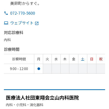
美鈴町から
すぐ。
072-770-5600
ウェブサイト
対応診療科
内科
診療時間
診察時間
月
火
水
木
金
土
日
祝
9:00 - 12:00
●
医療法人社団東翔会立山内科医院
内科・​小児科・​消化器科