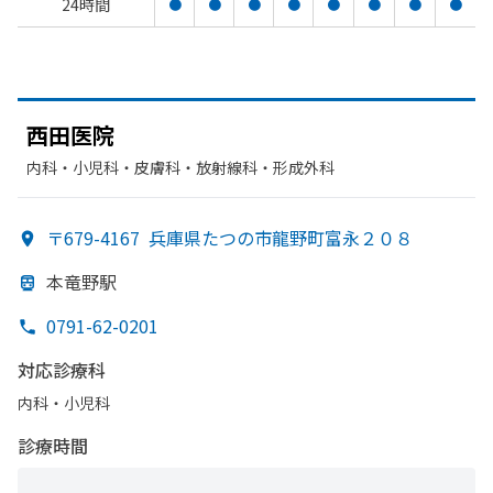
24時間
●
●
●
●
●
●
●
●
西田医院
内科・​小児科・​皮膚科・​放射線科・​形成外科
〒679-4167
兵庫県たつの市龍野町富永２０８
本竜野駅
0791-62-0201
対応診療科
内科・​小児科
診療時間