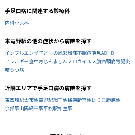
手足口病に関連する診療科
内科
小児科
本竜野駅の他の症状から病院を探す
インフルエンザ
子どもの風邪
風邪
不眠症
喘息
ADHD
アレルギー
食中毒
じんましん
ノロウイルス
腹痛
頭痛
胃腸炎
咳
うつ病
近隣エリアで手足口病の病院を探す
東觜崎駅
太市駅
竜野駅
網干駅
播磨新宮駅
はりま勝原駅
余部駅
山陽網干駅
平松駅
相生駅