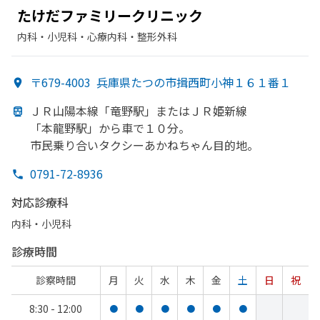
たけだファミリークリニック
内科・​小児科・​心療内科・​整形外科
〒679-4003
兵庫県たつの市揖西町小神１６１番１
ＪＲ山陽本線
「竜野駅」または
ＪＲ姫新線
「本龍野駅」から
車で
１０分。
市民乗り合いタクシーあかねちゃん
目的地。
0791-72-8936
対応診療科
内科・​小児科
診療時間
診察時間
月
火
水
木
金
土
日
祝
8:30 - 12:00
●
●
●
●
●
●