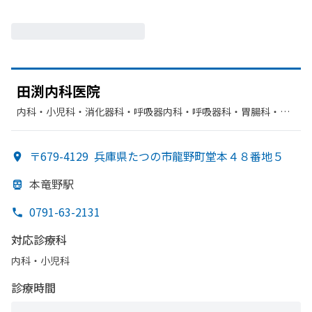
田渕内科医院
内科・​小児科・​消化器科・​呼吸器内科・​呼吸器科・​胃腸科・​循
環器科
〒679-4129
兵庫県たつの市龍野町堂本４８番地５
本竜野駅
0791-63-2131
対応診療科
内科・​小児科
診療時間