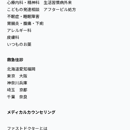
心療内科・精神科
生活習慣病外来
こどもの発達相談
アフターピル処方
不眠症・睡眠障害
胃腸炎・腹痛・下痢
アレルギー科
皮膚科
いつものお薬
救急往診
北海道
愛知
福岡
東京
大阪
神奈川
兵庫
埼玉
京都
千葉
奈良
メディカルカウンセリング
ファストドクターとは