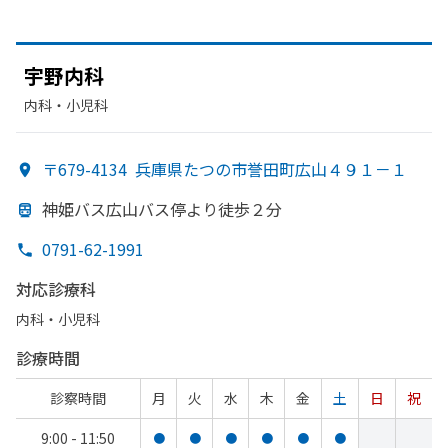
宇野内科
内科・​小児科
〒679-4134
兵庫県たつの市誉田町広山４９１－１
神姫バス広山バス停より
徒歩２分
0791-62-1991
対応診療科
内科・​小児科
診療時間
診察時間
月
火
水
木
金
土
日
祝
9:00 - 11:50
●
●
●
●
●
●