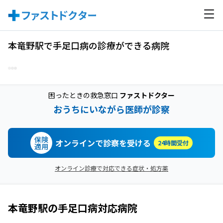
本竜野駅で手足口病の診療ができる病院
困ったときの救急窓口
ファストドクター
おうちにいながら医師が診察
保険
オンラインで診察を受ける
24時間受付
適用
オンライン診療で対応できる症状・処方薬
本竜野駅
の
手足口病
対応病院