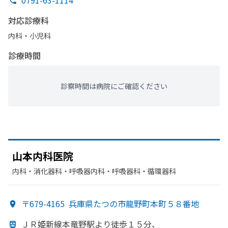
0791-63-1114
対応診療科
内科・​小児科
診療時間
診察時間は病院にご確認ください
山本内科医院
内科・​消化器科・​呼吸器内科・​呼吸器科・​循環器科
〒679-4165
兵庫県たつの市龍野町本町５８番地
ＪＲ姫新線本竜野駅より
徒歩１５分、