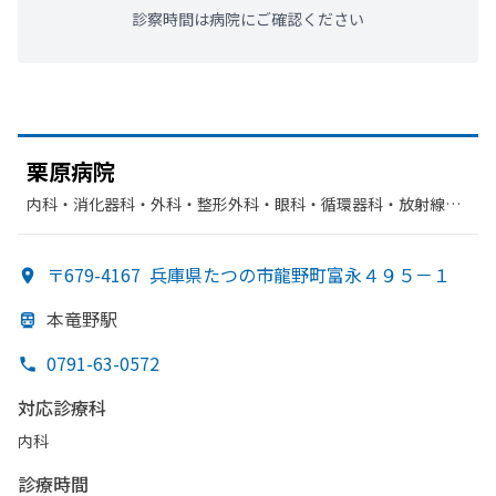
診察時間は病院にご確認ください
栗原病院
内科・​消化器科・​外科・​整形外科・​眼科・​循環器科・​放射線
科・​リハビリテーション・​呼吸器科
〒679-4167
兵庫県たつの市龍野町富永４９５－１
本竜野駅
0791-63-0572
対応診療科
内科
診療時間