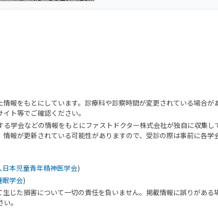
た情報をもとにしています。診療科や診察時間が変更されている場合が
サイト等でご確認ください。
する学会などの情報をもとにファストドクター株式会社が独自に収集し
、情報が更新されている可能性がありますので、受診の際は事前に各学
人日本児童青年精神医学会
)
睡眠学会
)
て生じた損害について一切の責任を負いません。掲載情報に誤りがある
さい。