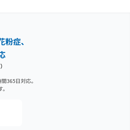
花粉症、
応
痢）
間365日対応。
す。