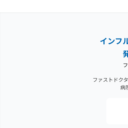
インフ
フ
ファストドクタ
病