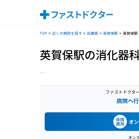
TOP
近くの病院を探す
兵庫県
英賀保駅
英賀保駅
英賀保駅の消化器
ファストドクタ
病院へ行
保険
オン
適用
オン