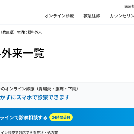
医療
オンライン診療
救急往診
カウンセリ
（兵庫県）の消化器科外来
科外来一覧
ーの
オンライン診療
（胃腸炎・腹痛・下痢）
かずにスマホで診察できます
ラインで診察相談する
24時間受付
ライン診療で対応できる症状・処方薬