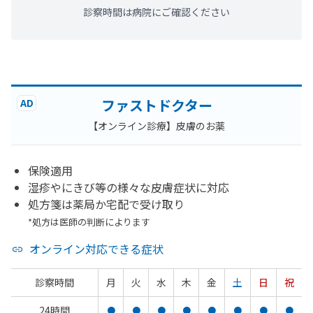
診察時間は病院にご確認ください
ファストドクター
AD
【オンライン診療】皮膚のお薬
保険適用
湿疹やにきび等の様々な皮膚症状に対応
処方箋は薬局か宅配で受け取り
*処方は医師の判断によります
オンライン対応できる症状
診察時間
月
火
水
木
金
土
日
祝
24時間
●
●
●
●
●
●
●
●