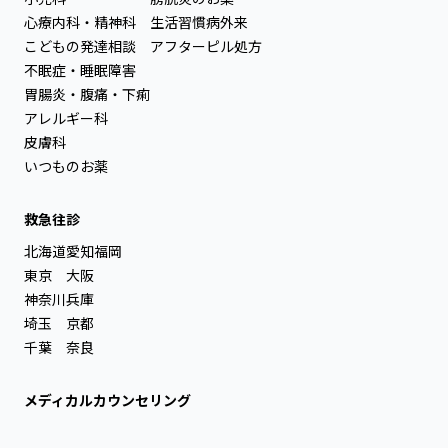
心療内科・精神科
生活習慣病外来
こどもの発達相談
アフターピル処方
不眠症・睡眠障害
胃腸炎・腹痛・下痢
アレルギー科
皮膚科
いつものお薬
救急往診
北海道
愛知
福岡
東京
大阪
神奈川
兵庫
埼玉
京都
千葉
奈良
メディカルカウンセリング