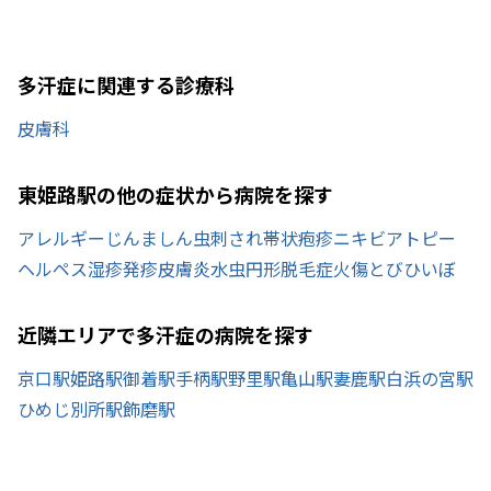
多汗症に関連する診療科
皮膚科
東姫路駅の他の症状から病院を探す
アレルギー
じんましん
虫刺され
帯状疱疹
ニキビ
アトピー
ヘルペス
湿疹
発疹
皮膚炎
水虫
円形脱毛症
火傷
とびひ
いぼ
近隣エリアで多汗症の病院を探す
京口駅
姫路駅
御着駅
手柄駅
野里駅
亀山駅
妻鹿駅
白浜の宮駅
ひめじ別所駅
飾磨駅