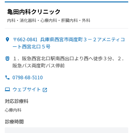
亀田内科クリニック
内科・​消化器科・​心療内科・​肝臓内科・外科
〒662-0841
兵庫県西宮市両度町３－２アメニティコ
ート西宮北口５号
１．
阪急西宮北口駅南西出口より
西へ
徒歩３分、
２．
阪急バス両度町バス停前
0798-68-5110
ウェブサイト
対応診療科
心療内科
診療時間