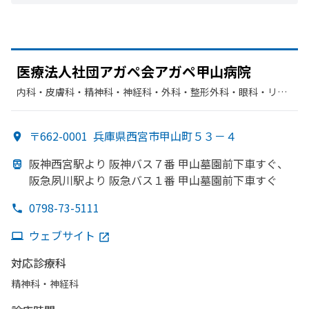
医療法人社団アガペ会アガペ甲山病院
内科・​皮膚科・​精神科・神経科・​外科・​整形外科・​眼科・​リハ
ビリテーション・​放射線科・​歯科
〒662-0001
兵庫県西宮市甲山町５３－４
阪神西宮駅より
阪神バス７番 甲山墓園前下車すぐ、
阪急夙川駅より
阪急バス１番 甲山墓園前下車すぐ
0798-73-5111
ウェブサイト
対応診療科
精神科・神経科