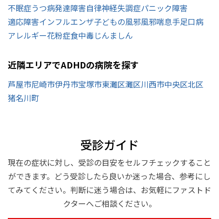
不眠症
うつ病
発達障害
自律神経失調症
パニック障害
適応障害
インフルエンザ
子どもの風邪
風邪
喘息
手足口病
アレルギー
花粉症
食中毒
じんましん
近隣エリアでADHDの病院を探す
芦屋市
尼崎市
伊丹市
宝塚市
東灘区
灘区
川西市
中央区
北区
猪名川町
受診ガイド
現在の症状に対し、受診の目安をセルフチェックすること
ができます。どう受診したら良いか迷った場合、参考にし
てみてください。判断に迷う場合は、お気軽にファストド
クターへご相談ください。