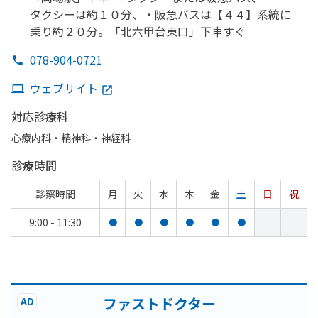
タクシーは
約１０分、
・阪急バスは
【４４】系統に
乗り約２０分。
「北六甲台東口」
下車すぐ
078-904-0721
ウェブサイト
対応診療科
心療内科・​精神科・神経科
診療時間
診察時間
月
火
水
木
金
土
日
祝
9:00 - 11:30
●
●
●
●
●
●
ファストドクター
AD