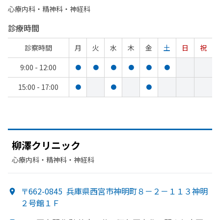
心療内科・​精神科・神経科
診療時間
診察時間
月
火
水
木
金
土
日
祝
9:00 - 12:00
●
●
●
●
●
●
15:00 - 17:00
●
●
●
柳澤クリニック
心療内科・​精神科・神経科
〒662-0845
兵庫県西宮市神明町８－２－１１３神明
２号館１Ｆ