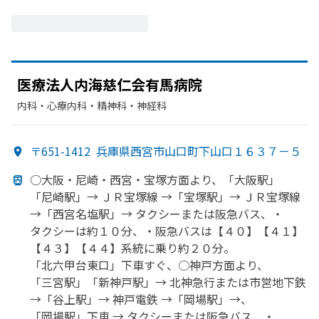
医療法人内海慈仁会有馬病院
内科・​心療内科・​精神科・神経科
〒651-1412
兵庫県西宮市山口町下山口１６３７－５
○大阪・尼崎・西宮・宝塚方
面より、
「大阪駅」
「尼崎駅」
→ ＪＲ宝塚線 →
「宝塚駅」
→ ＪＲ宝塚線
→
「西宮名塩駅」
→ タクシーまたは
阪急バス、
・
タクシーは
約１０分、
・阪急バスは
【４０】【４１】
【４３】【４４】系統に
乗り約２０分。
「北六甲台東口」
下車すぐ、
○神戸方
面より、
「三宮駅」
「新神戸駅」
→ 北神急行または
市営地下鉄
→
「谷上駅」
→ 神戸電鉄 →「岡場駅」→、
「岡場駅」
下車 → タクシーまたは
阪急バス、
・