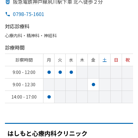
阪急電鉄神戸線夙川駅下車 北へ
徒歩２分
0798-75-1601
対応診療科
心療内科・​精神科・神経科
診療時間
診察時間
月
火
水
木
金
土
日
祝
9:00 - 12:00
●
●
●
9:00 - 12:30
●
14:00 - 17:00
●
は
しもと
心療内科クリニック