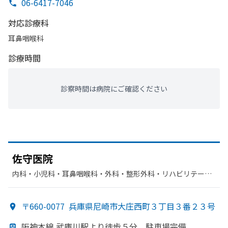
06-6417-7046
対応診療科
耳鼻咽喉科
診療時間
診察時間は病院にご確認ください
佐守医院
内科・​小児科・​耳鼻咽喉科・​外科・​整形外科・​リハビリテーシ
ョン・​循環器科
〒660-0077
兵庫県尼崎市大庄西町３丁目３番２３号
阪神本線 武庫川駅より
徒歩５分、
駐車場完備