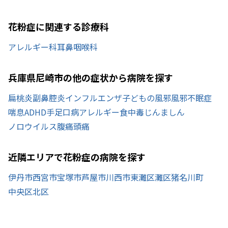
花粉症に関連する診療科
アレルギー科
耳鼻咽喉科
兵庫県尼崎市の他の症状から病院を探す
扁桃炎
副鼻腔炎
インフルエンザ
子どもの風邪
風邪
不眠症
喘息
ADHD
手足口病
アレルギー
食中毒
じんましん
ノロウイルス
腹痛
頭痛
近隣エリアで花粉症の病院を探す
伊丹市
西宮市
宝塚市
芦屋市
川西市
東灘区
灘区
猪名川町
中央区
北区