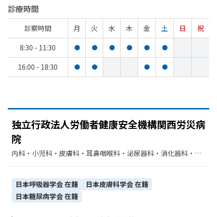
診療時間
診察時間
月
火
水
木
金
土
日
祝
8:30 - 11:30
●
●
●
●
●
●
16:00 - 18:30
●
●
●
●
独立行政法人労働者健康安全機構関西労災病
院
内科・​小児科・​皮膚科・​耳鼻咽喉科・​泌尿器科・​消化器科・​精
神科・神経科・​腫瘍内科・外科・​神経内科・​外科・​整形外科・​
形成外科・​脳神経外科・​心臓血管外科・​産婦人科・​眼科・​呼吸
器外科・​リハビリテーション・​臨床検査・病理診断・​麻酔科・​
日本呼吸器学会
在籍
日本皮膚科学会
在籍
歯科・​歯科口腔外科・​循環器科・​乳腺外科・​放射線科
日本糖尿病学会
在籍