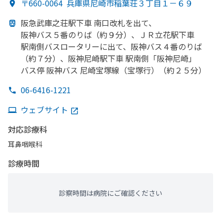
〒660-0064
兵庫県尼崎市稲葉荘３丁目１－６９
阪急武庫之荘駅下車 南口改札を
出て、
阪神バス５番のりば
（約９分）、
ＪＲ立花駅下車
駅南側バスロータリーに
出て、
阪神バス４番のりば
（約７分）、
阪神尼崎駅下車 駅南側
「阪神尼崎」
バス停 阪神バス 尼崎宝塚線
（宝塚行）
（約２５分）
06-6416-1221
ウェブサイト
対応診療科
耳鼻咽喉科
診療時間
診察時間は病院にご確認ください