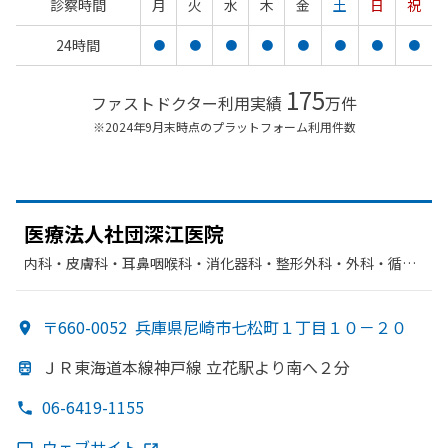
診察時間
月
火
水
木
金
土
日
祝
24時間
●
●
●
●
●
●
●
●
175
ファストドクター利用実績
万件
※2024年9月末時点のプラットフォーム利用件数
医療法人社団深江医院
内科・​皮膚科・​耳鼻咽喉科・​消化器科・​整形外科・​外科・​循環
器科・​リハビリテーション・​麻酔科
〒660-0052
兵庫県尼崎市七松町１丁目１０－２０
ＪＲ東海道本線神戸線 立花駅より
南へ
２分
06-6419-1155
ウェブサイト