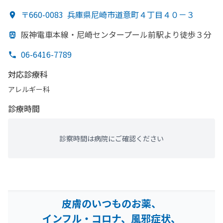
放射線科・​美容外科・​内分泌科
〒660-0083
兵庫県尼崎市道意町４丁目４０－３
阪神電車本線・尼崎センタープール前駅より
徒歩３分
06-6416-7789
対応診療科
アレルギー科
診療時間
診察時間は病院にご確認ください
皮膚のいつものお薬、
インフル・コロナ、風邪症状、