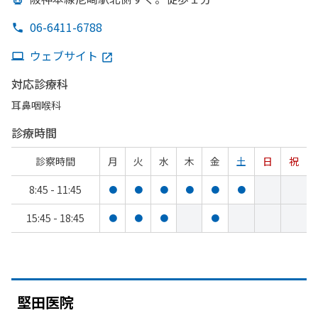
06-6411-6788
ウェブサイト
対応診療科
耳鼻咽喉科
診療時間
診察時間
月
火
水
木
金
土
日
祝
8:45 - 11:45
●
●
●
●
●
●
15:45 - 18:45
●
●
●
●
堅田医院