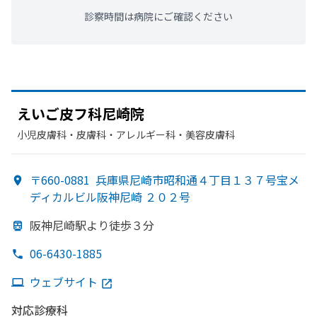
診察時間は病院にご確認ください
えい
ご皮フ科尼崎院
小児皮膚科・​皮膚科・​アレルギー科・​美容皮膚科
〒660-0881
兵庫県尼崎市昭和通４丁目１３７号宝メ
ディカルビル阪神尼崎 ２０２号
阪神尼崎駅より
徒歩３分
06-6430-1885
ウェブサイト
対応診療科