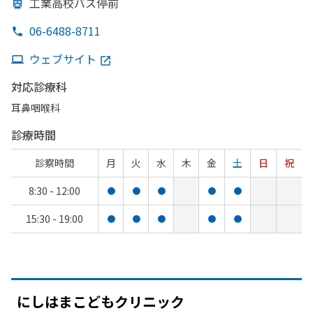
工業高校バス停前
06-6488-8711
ウェブサイト
対応診療科
耳鼻咽喉科
診療時間
診察時間
月
火
水
木
金
土
日
祝
8:30 - 12:00
●
●
●
●
●
15:30 - 19:00
●
●
●
●
●
にしは
まこども
クリニック