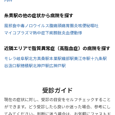
糸貫駅の他の症状から病院を探す
風邪
食中毒
ノロウイルス
腹痛
頭痛
胃腸炎
咳
便秘
嘔吐
マイコプラズマ
熱中症
下痢
膀胱炎
血便
動悸
近隣エリアで脂質異常症（高脂血症）の病院を探す
モレラ岐阜駅
北方真桑駅
本巣駅
織部駅
美江寺駅
十九条駅
谷汲口駅
穂積駅
北神戸駅
広神戸駅
受診ガイド
現在の症状に対し、受診の目安をセルフチェックすること
ができます。どう受診したら良いか迷った場合、参考にし
てみてください。判断に迷う場合は、お気軽にファストド