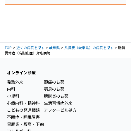
TOP
近くの病院を探す
岐阜県
糸貫駅（岐阜県）の病院を探す
脂質
異常症（高脂血症）対応病院
オンライン診療
発熱外来
頭痛のお薬
内科
喘息のお薬
小児科
膀胱炎のお薬
心療内科・精神科
生活習慣病外来
こどもの発達相談
アフターピル処方
不眠症・睡眠障害
胃腸炎・腹痛・下痢
アレルギー科