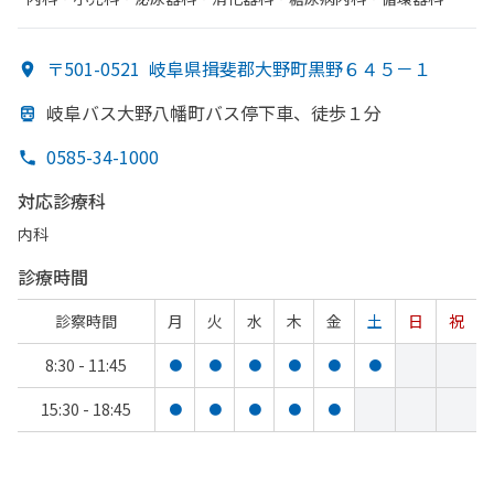
リハビリテーション・​放射線科
〒501-0521
岐阜県揖斐郡大野町黒野６４５－１
岐阜バス大野八幡町バス停下車、
徒歩１分
0585-34-1000
対応診療科
内科
診療時間
診察時間
月
火
水
木
金
土
日
祝
8:30 - 11:45
●
●
●
●
●
●
15:30 - 18:45
●
●
●
●
●