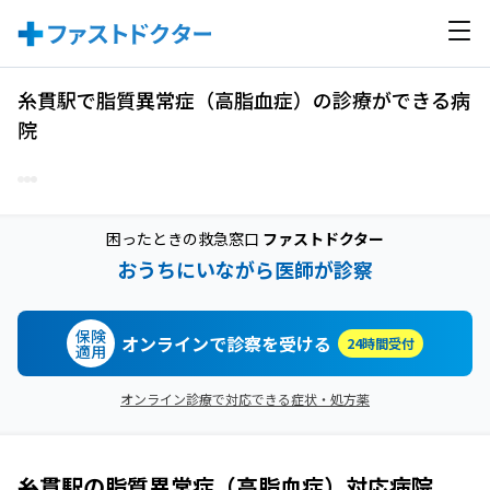
糸貫駅で脂質異常症（高脂血症）の診療ができる病
院
困ったときの救急窓口
ファストドクター
おうちにいながら医師が診察
保険
オンラインで診察を受ける
24時間受付
適用
オンライン診療で対応できる症状・処方薬
糸貫駅
の
脂質異常症（高脂血症）
対応病院