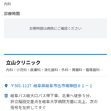
内科
診療時間
診察時間は病院にご確認ください
立山クリニック
内科・​小児科・​皮膚科・​消化器科・​外科・​胃腸科・​循環器科・​
整形外科・​肛門科・​リハビリテーション
〒501-1127
岐阜県岐阜市古市場神田８１－１
岐阜バス岐大口バス停下車、
北東へ
徒歩５分、
折立稲田交差点を
岐阜大学病院方
面に
北上、
次の
信号を
左折して
すぐ