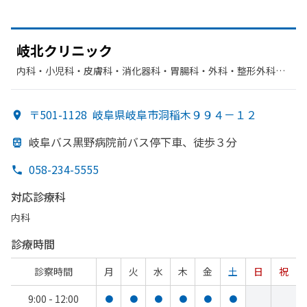
岐北クリニック
内科・​小児科・​皮膚科・​消化器科・​胃腸科・​外科・​整形外科・​
肛門科
〒501-1128
岐阜県岐阜市洞稲木９９４－１２
岐阜バス黒野病院前バス停下車、
徒歩３分
058-234-5555
対応診療科
内科
診療時間
診察時間
月
火
水
木
金
土
日
祝
9:00 - 12:00
●
●
●
●
●
●