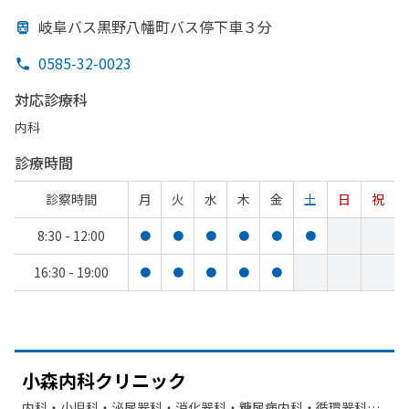
岐阜バス黒野八幡町バス停下車３分
0585-32-0023
対応診療科
内科
診療時間
診察時間
月
火
水
木
金
土
日
祝
8:30 - 12:00
●
●
●
●
●
●
16:30 - 19:00
●
●
●
●
●
小森内科クリニック
内科・​小児科・​泌尿器科・​消化器科・​糖尿病内科・​循環器科・​