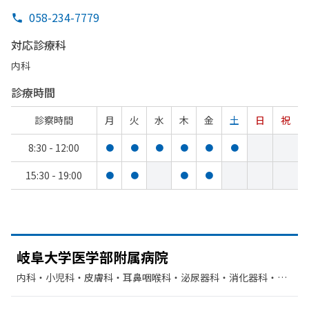
058-234-7779
対応診療科
内科
診療時間
診察時間
月
火
水
木
金
土
日
祝
8:30 - 12:00
●
●
●
●
●
●
15:30 - 19:00
●
●
●
●
岐阜大学医学部
附属病院
内科・​小児科・​皮膚科・​耳鼻咽喉科・​泌尿器科・​消化器科・​呼
吸器内科・​精神科・神経科・​腎臓内科・外科・​血液内科・​循環
器科・​神経内科・​外科・​整形外科・​呼吸器外科・​脳神経外科・​