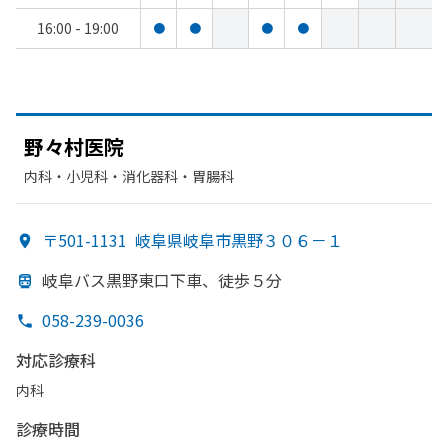
16:00 - 19:00
●
●
●
●
野々村医院
内科・​小児科・​消化器科・​胃腸科
〒501-1131
岐阜県岐阜市黒野３０６－１
岐阜バス黒野東口下車、
徒歩５分
058-239-0036
対応診療科
内科
診療時間