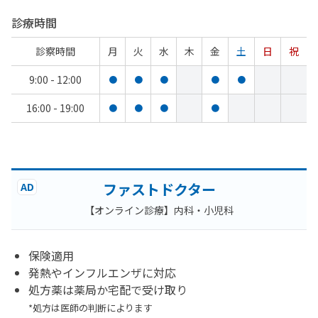
診療時間
診察時間
月
火
水
木
金
土
日
祝
9:00 - 12:00
●
●
●
●
●
16:00 - 19:00
●
●
●
●
ファストドクター
AD
【オンライン診療】内科・小児科
保険適用
発熱やインフルエンザに対応
処方薬は薬局か宅配で受け取り
*処方は医師の判断によります