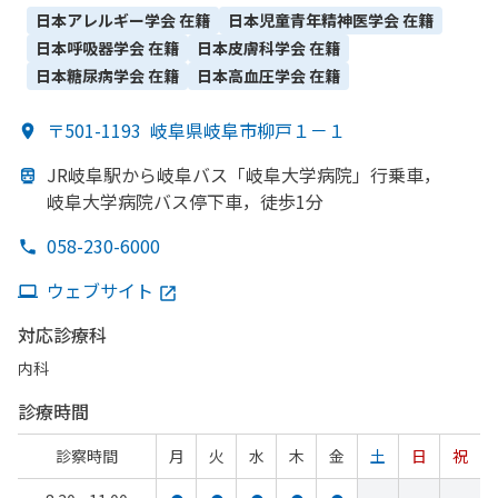
心臓血管外科・​乳腺外科・​産婦人科・​眼科・​放射線科・​麻酔
日本アレルギー学会
在籍
日本児童青年精神医学会
在籍
科・​歯科・​形成外科・​臨床検査・病理診断・​小児歯科・​矯正歯
日本呼吸器学会
在籍
日本皮膚科学会
在籍
科・​リハビリテーション・​歯科口腔外科・​救急科
日本糖尿病学会
在籍
日本高血圧学会
在籍
〒501-1193
岐阜県岐阜市柳戸１－１
JR岐阜駅から
岐阜バス「岐阜大学病院」
行乗車，
岐阜大学病院バス停下車，
徒歩1分
058-230-6000
ウェブサイト
対応診療科
内科
診療時間
診察時間
月
火
水
木
金
土
日
祝