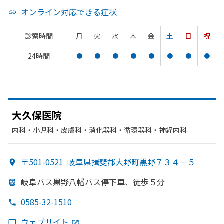
オンライン対応できる症状
診察時間
月
火
水
木
金
土
日
祝
24時間
●
●
●
●
●
●
●
●
大久保医院
内科・​小児科・​皮膚科・​消化器科・​循環器科・​神経内科
〒501-0521
岐阜県揖斐郡大野町黒野７３４－５
岐阜バス黒野八幡バス停下車、
徒歩５分
0585-32-1510
ウェブサイト