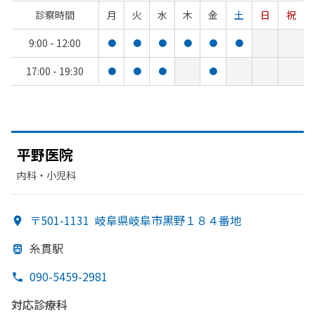
診察時間
月
火
水
木
金
土
日
祝
9:00 - 12:00
●
●
●
●
●
●
17:00 - 19:30
●
●
●
●
平野医院
内科・​小児科
〒501-1131
岐阜県岐阜市黒野１８４番地
糸貫駅
090-5459-2981
対応診療科