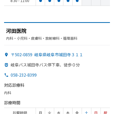
8:30 - 11:00
●
●
●
●
●
河田医院
内科・​小児科・​皮膚科・​放射線科・​循環器科
〒502-0859
岐阜県岐阜市城田寺３１１
岐阜バス城田寺バス停下車、
徒歩０分
058-232-8399
対応診療科
内科
診療時間
診察時間
月
火
水
木
金
土
日
祝