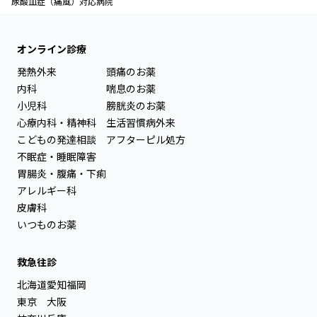
尿酸血症（痛風）対応病院
オンライン診療
発熱外来
頭痛のお薬
内科
喘息のお薬
小児科
膀胱炎のお薬
心療内科・精神科
生活習慣病外来
こどもの発達相談
アフターピル処方
不眠症・睡眠障害
胃腸炎・腹痛・下痢
アレルギー科
皮膚科
いつものお薬
救急往診
北海道
愛知
福岡
東京
大阪