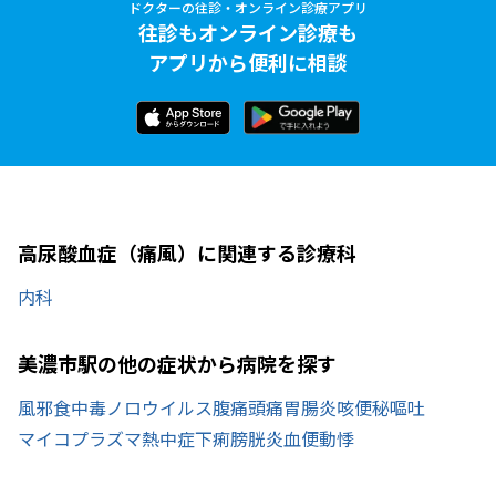
ドクターの往診・オンライン診療アプリ
往診もオンライン診療も
アプリから便利に相談
高尿酸血症（痛風）に関連する診療科
内科
美濃市駅の他の症状から病院を探す
風邪
食中毒
ノロウイルス
腹痛
頭痛
胃腸炎
咳
便秘
嘔吐
マイコプラズマ
熱中症
下痢
膀胱炎
血便
動悸