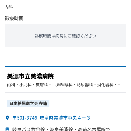
内科
診療時間
診察時間は病院にご確認ください
美濃市立美濃病院
内科・​小児科・​皮膚科・​耳鼻咽喉科・​泌尿器科・​消化器科・​外
科・​整形外科・​脳神経外科・​産婦人科・​眼科・​リハビリテーシ
ョン・​放射線科・​麻酔科
日本糖尿病学会
在籍
〒501-3746
岐阜県美濃市中央４－３
岐阜バス牧谷線・岐阜美濃線・高速名古屋線で