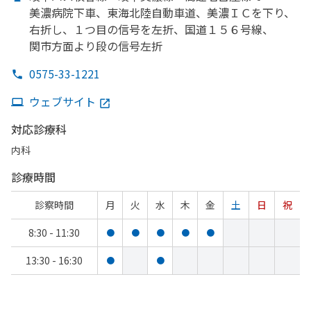
美濃病院下車、
東海北陸自動車道、
美濃ＩＣを
下り、
右折し、
１つ目の
信号を
左折、
国道１５６号線、
関市方
面より
段の
信号左折
0575-33-1221
ウェブサイト
対応診療科
内科
診療時間
診察時間
月
火
水
木
金
土
日
祝
8:30 - 11:30
●
●
●
●
●
13:30 - 16:30
●
●