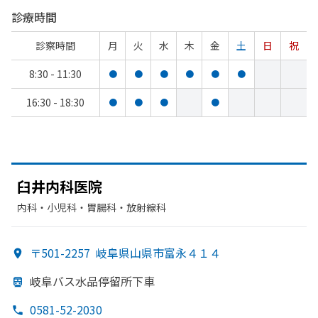
診療時間
診察時間
月
火
水
木
金
土
日
祝
8:30 - 11:30
●
●
●
●
●
●
16:30 - 18:30
●
●
●
●
臼井内科医院
内科・​小児科・​胃腸科・​放射線科
〒501-2257
岐阜県山県市富永４１４
岐阜バス水品停
留所下車
0581-52-2030