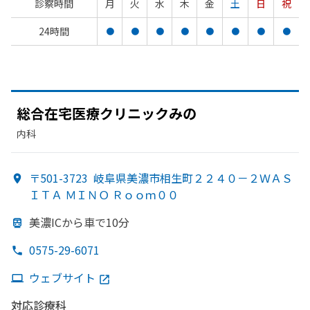
診察時間
月
火
水
木
金
土
日
祝
24時間
●
●
●
●
●
●
●
●
総合在宅医療クリニックみの
内科
〒501-3723
岐阜県美濃市相生町２２４０－２ＷＡＳ
ＩＴＡ ＭＩＮＯ Ｒｏｏｍ００
美濃ICから
車で
10分
0575-29-6071
ウェブサイト
対応診療科