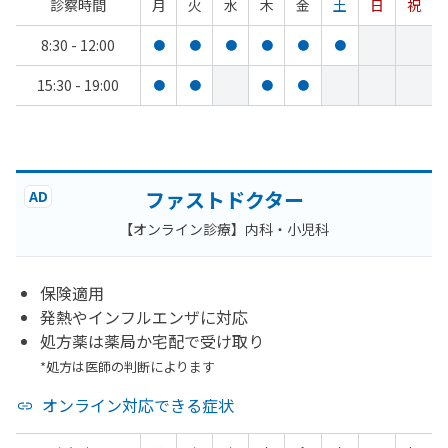
診察時間
月
火
水
木
金
土
日
祝
8:30 - 12:00
●
●
●
●
●
●
15:30 - 19:00
●
●
●
●
ファストドクター
AD
【オンライン診療】内科・小児科
保険適用
発熱やインフルエンザに対応
処方薬は薬局か宅配で受け取り
*処方は医師の判断によります
オンライン対応できる症状