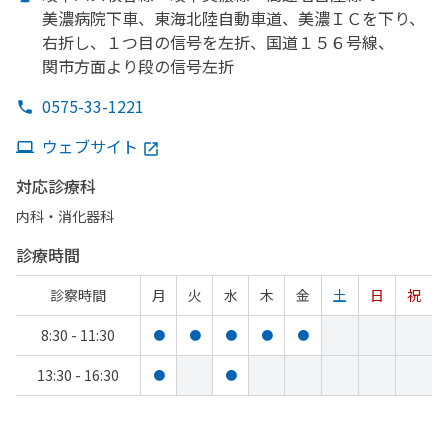
美濃病院下車、
東海北陸自動車道、
美濃ＩＣを
下り、
右折し、
１つ目の
信号を
左折、
国道１５６号線、
関市方
面より
段の
信号左折
0575-33-1221
ウェブサイト
対応診療科
内科・​消化器科
診療時間
診察時間
月
火
水
木
金
土
日
祝
8:30 - 11:30
●
●
●
●
●
13:30 - 16:30
●
●