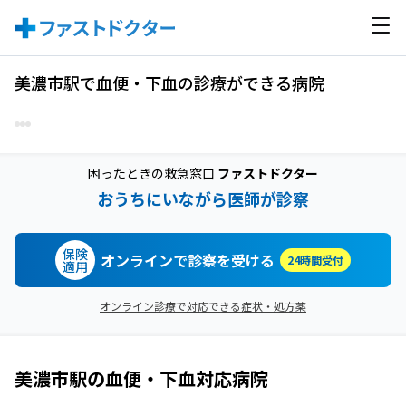
美濃市駅で血便・下血の診療ができる病院
困ったときの救急窓口
ファストドクター
おうちにいながら医師が診察
保険
オンラインで診察を受ける
24時間受付
適用
オンライン診療で対応できる症状・処方薬
美濃市駅
の
血便・下血
対応病院