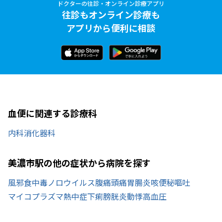
ドクターの往診・オンライン診療アプリ
往診もオンライン診療も
アプリから便利に相談
血便に関連する診療科
内科
消化器科
美濃市駅の他の症状から病院を探す
風邪
食中毒
ノロウイルス
腹痛
頭痛
胃腸炎
咳
便秘
嘔吐
マイコプラズマ
熱中症
下痢
膀胱炎
動悸
高血圧