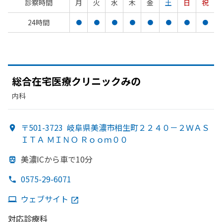
診察時間
月
火
水
木
金
土
日
祝
24時間
●
●
●
●
●
●
●
●
総合在宅医療クリニックみの
内科
〒501-3723
岐阜県美濃市相生町２２４０－２ＷＡＳ
ＩＴＡ ＭＩＮＯ Ｒｏｏｍ００
美濃ICから
車で
10分
0575-29-6071
ウェブサイト
対応診療科