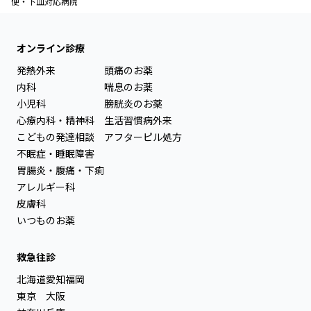
便・下血対応病院
オンライン診療
発熱外来
頭痛のお薬
内科
喘息のお薬
小児科
膀胱炎のお薬
心療内科・精神科
生活習慣病外来
こどもの発達相談
アフターピル処方
不眠症・睡眠障害
胃腸炎・腹痛・下痢
アレルギー科
皮膚科
いつものお薬
救急往診
北海道
愛知
福岡
東京
大阪