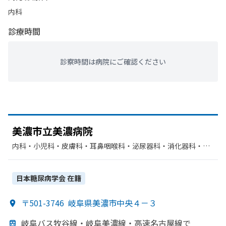
内科
診療時間
診察時間は病院にご確認ください
美濃市立美濃病院
内科・​小児科・​皮膚科・​耳鼻咽喉科・​泌尿器科・​消化器科・​外
科・​整形外科・​脳神経外科・​産婦人科・​眼科・​リハビリテーシ
ョン・​放射線科・​麻酔科
日本糖尿病学会
在籍
〒501-3746
岐阜県美濃市中央４－３
岐阜バス牧谷線・岐阜美濃線・高速名古屋線で