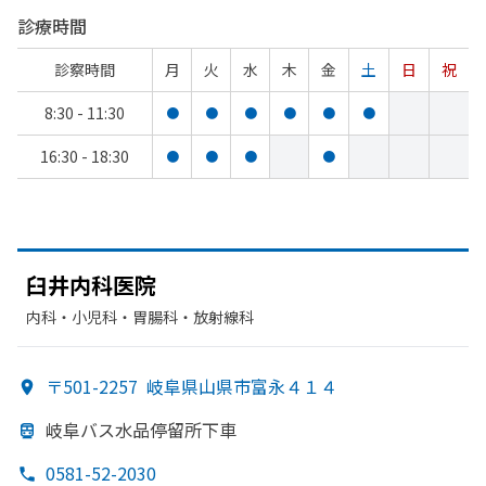
診療時間
診察時間
月
火
水
木
金
土
日
祝
8:30 - 11:30
●
●
●
●
●
●
16:30 - 18:30
●
●
●
●
臼井内科医院
内科・​小児科・​胃腸科・​放射線科
〒501-2257
岐阜県山県市富永４１４
岐阜バス水品停
留所下車
0581-52-2030