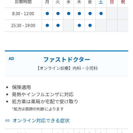
診察時間
月
火
水
木
金
土
日
祝
8:30 - 12:00
●
●
●
●
●
●
15:30 - 19:00
●
●
●
●
ファストドクター
AD
【オンライン診療】内科・小児科
保険適用
発熱やインフルエンザに対応
処方薬は薬局か宅配で受け取り
*処方は医師の判断によります
オンライン対応できる症状