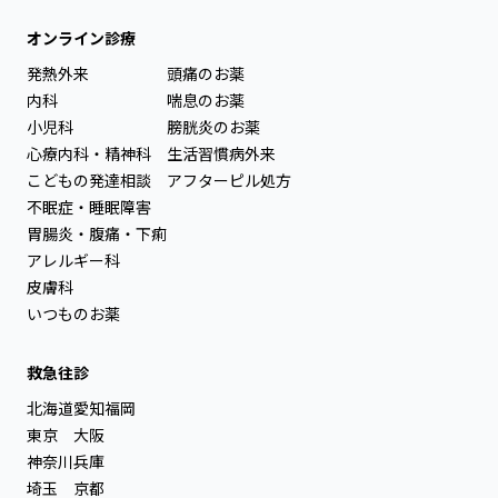
オンライン診療
発熱外来
頭痛のお薬
内科
喘息のお薬
小児科
膀胱炎のお薬
心療内科・精神科
生活習慣病外来
こどもの発達相談
アフターピル処方
不眠症・睡眠障害
胃腸炎・腹痛・下痢
アレルギー科
皮膚科
いつものお薬
救急往診
北海道
愛知
福岡
東京
大阪
神奈川
兵庫
埼玉
京都